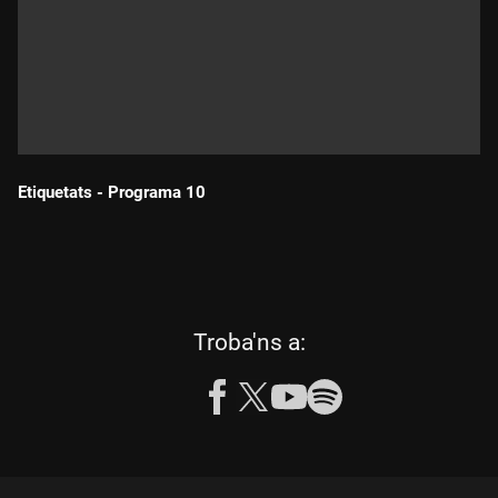
Etiquetats - Programa 10
Durada:
les
Troba'ns a:
següents
xarxes
socials