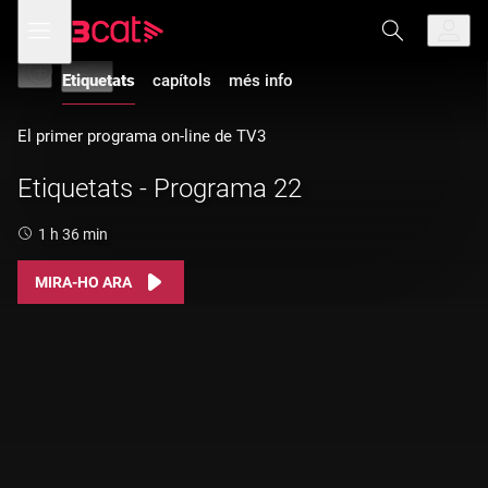
Anar
Anar
Obre
menú
a
al
Etiquetats
de
la
contingut
navegació
navegació
Etiquetats
capítols
més info
principal
El primer programa on-line de TV3
Etiquetats - Programa 22
Durada:
1 h 36 min
MIRA-HO ARA