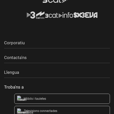
Corporatiu
Contacta'ns
Llengua
Troba'ns a
Mòbils i tauletes
Televisions connectades