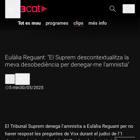
Anar
Anar
Obre
menú
a
al
de
la
contingut
navegació
navegació
Tot es mou
programes
clips
més info
principal
Eulàlia Reguant: "El Suprem descontextualitza la
meva desobediència per denegar-me l'amnistia"
Durada:
5 min
30/05/2025
El Tribunal Suprem denega l'amnistia a Eulàlia Reguant per no
haver respost les preguntes de Vox durant el judici de l'1