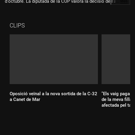
d'octubre. La diputada de la CUP valora la decisió de l'alt
…
Més
tribunal, que ho considera no amnistiable.
CLIPS
Oposició veïnal a la nova sortida de la C-32
"Els vaig pagar 
a Canet de Mar
de la meva filla 
afectada pel tan
Durada: