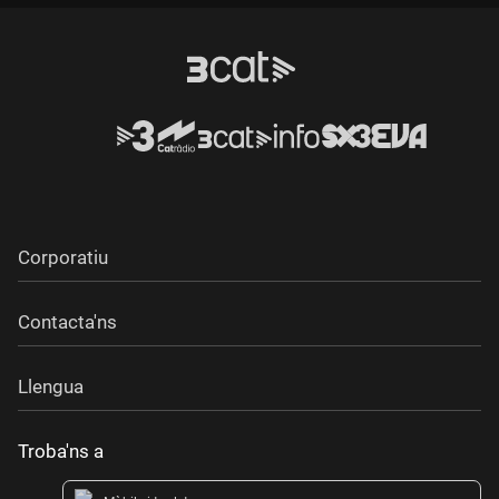
Durada:
Corporatiu
Contacta'ns
Llengua
Troba'ns a