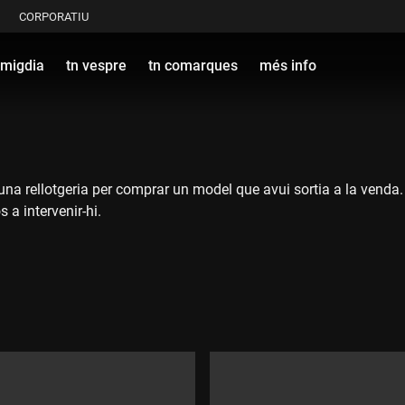
CORPORATIU
 migdia
tn vespre
tn comarques
més info
a rellotgeria per comprar un model que avui sortia a la venda. La
 a intervenir-hi.