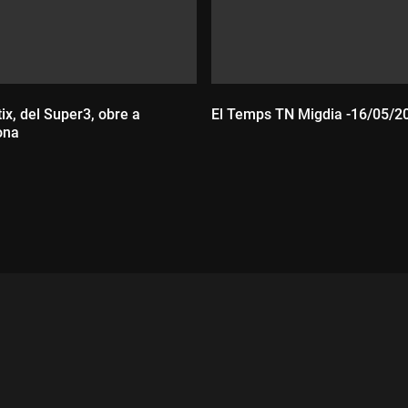
ix, del Super3, obre a
El Temps TN Migdia -16/05/2
ona
Durada:
ada: