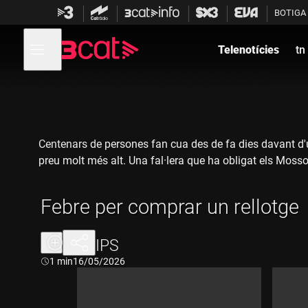
Anar
Anar
BOTIGA
a
al
la
contingut
Obre
navegació
menú
Telenotícies
tn
de
principal
navegació
Centenars de persones fan cua des de fa dies davant d'un
preu molt més alt. Una fal·lera que ha obligat els Mossos
Febre per comprar un rellotge
CLIPS
Durada:
1 min
16/05/2026