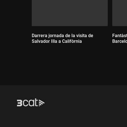
Darrera jornada de la visita de
Fantàst
Salvador Illa a Califòrnia
Barcel
Durada:
Dur