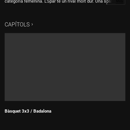
categoria femenina. L'Spar té un rival molt dur. Una sola
…
Més
victòria gironina en els sis enfrontaments previs contra les
turques, que van ser campiones el 2023 i 2024. Des de
Saragossa, amb la narració de Gemma Mallorca i l'anàlisi de
CAPÍTOLS
Cindy Lima.
Bàsquet 3x3 / Badalona
Durada: