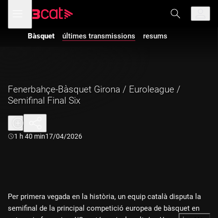
Anar
Anar
Obre
menú
a
al
de
la
contingut
navegació
navegació
Bàsquet
últimes transmissions
resums
principal
Fenerbahçe-Bàsquet Girona / Euroleague /
Semifinal Final Six
Durada:
1 h 40 min
17/04/2026
Per primera vegada en la història, un equip català disputa la
semifinal de la principal competició europea de bàsquet en