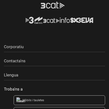
Corporatiu
Contacta'ns
Llengua
Troba'ns a
Mòbils i tauletes