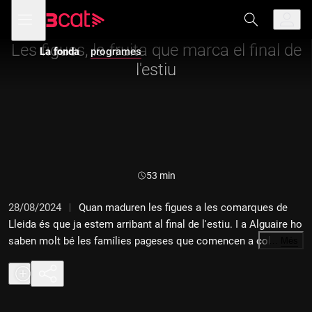
Anar
Anar
Obre
menú
a
al
de
la
contingut
navegació
navegació
Les figues, la fruita que marca el final de
La fonda
programes
principal
l'estiu
Durada:
53 min
28/08/2024
Quan maduren les figues a les comarques de
Lleida és que ja estem arribant al final de l'estiu. I a Alguaire ho
saben molt bé les famílies pageses que comencen a collir les
…
Més
figues, coll de dama, tan estimades pels amants de la fruita
dolça. En parlem amb el pagès Emili Lladonosa i l'Imma Roca.
Abans, però, anem fins al mercat de Santa Caterina a veure què
s'hi cuina, l'Imma Puigcorbé ens porta el seu tweet rural,