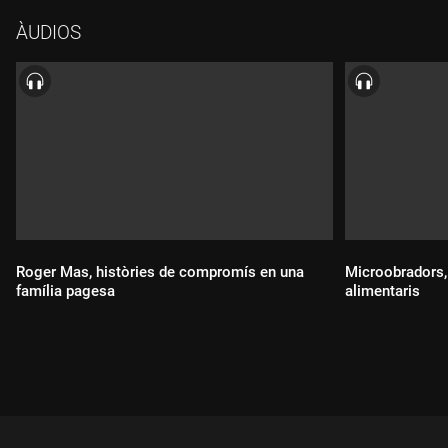
l'Espartac Peran passa pel "Bocatto di cardinale", l'especialista
ÀUDIOS
cervesera, Judit Càrtex, ens porta un nou estil de cervesa,
l'Òscar Gómez ens posa el Taproom de Dos Kiwis a la "Guia
Virginias" i el pagès i enòleg Jordi Esteve ens posa el punt final
amb una poesia lliure des de l'olivar d'en Jan al Celler Rim.
Roger Mas, històries de compromís en una
Microobradors, 
família pagesa
alimentaris
Durada:
Durada: