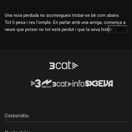
Una noia perduda no aconsegueix trobar-se bé com abans.
Tot li pesa i res l'omple. En parlar amb una amiga, comença a
veure que potser no tot està perdut i que la seva història
…
Més
encara no s'ha acabat.
Direcció i guió:
Alma Fernández Brando
Intèrprets principals:
Alma Fernández Brando, Noah Díaz Seco
Origen:
Malgrat de Mar
Any:
2026
Corporatiu