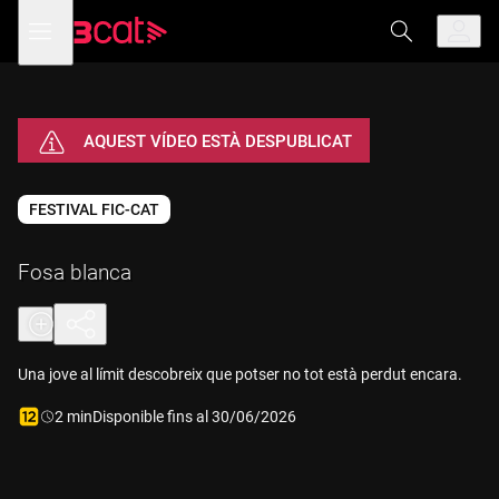
Anar
Anar
Obre
menú
a
al
de
la
contingut
navegació
navegació
principal
AQUEST VÍDEO ESTÀ DESPUBLICAT
FESTIVAL FIC-CAT
Fosa blanca
Una jove al límit descobreix que potser no tot està perdut encara.
Durada:
2 min
Disponible fins al 30/06/2026