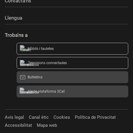
Contacta'ns
Llengua
Troba'ns a
Mòbils i tauletes
Televisions connectades
Butlletins
Ajuda plataforma 3Cat
Avís legal
Canal ètic
Cookies
Política de Privacitat
Accessibilitat
Mapa web