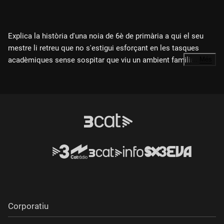
Explica la història d'una noia de 6è de primària a qui el seu
mestre li retreu que no s'estigui esforçant en les tasques
acadèmiques sense sospitar que viu un ambient familiar
…
Més
irrespirable.
Direcció i guió:
Roger Moll
Producció:
CEIP Les Arts (primària)
Intèrprets principals:
Leonie Kovacik i Didac Botella
Origen
: València
Any
: 2025
Corporatiu