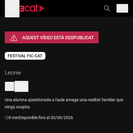
Anar
Anar
Obre
menú
a
al
de
la
contingut
navegació
navegació
principal
AQUEST VÍDEO ESTÀ DESPUBLICAT
FESTIVAL FIC-CAT
Leonie
Una alumna qüestionada a l'aula amaga una realitat familiar que
ningú sospita.
Durada:
8 min
Disponible fins al 30/06/2026