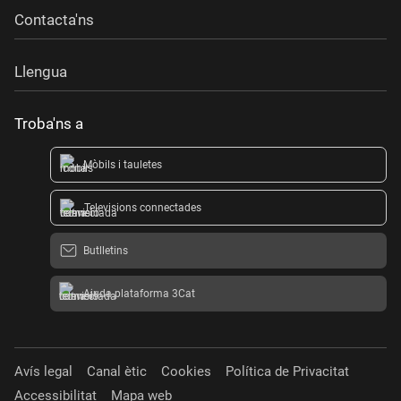
Contacta'ns
Llengua
Troba'ns a
Mòbils i tauletes
Televisions connectades
Butlletins
Ajuda plataforma 3Cat
Avís legal
Canal ètic
Cookies
Política de Privacitat
Accessibilitat
Mapa web