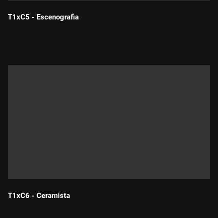
T1xC5 - Escenografia
Durada:
T1xC6 - Ceramista
Durada: