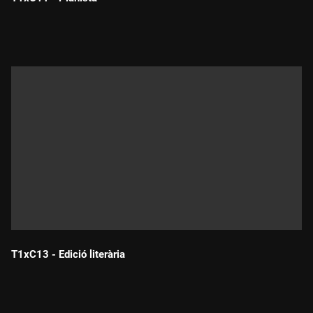
Durada:
T1xC13 - Edició literària
Durada: