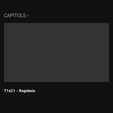
recerca d'assessorament i complicitat. Exercir aquest ofici
requereix doncs entendre els mecanismes de la creativitat i
del mercat de l'Art. Cal tenir curiositat, iniciativa i una contant
CAPÍTOLS
formació. El Màster d'Art Actual de la Universitat de
Barcelona ofereix formació contínua per aquelles persones
que volen disposar de les claus que descodifiquen els
mecanismes de gestió del sector.
T1xC1 - Regidoria
Durada: