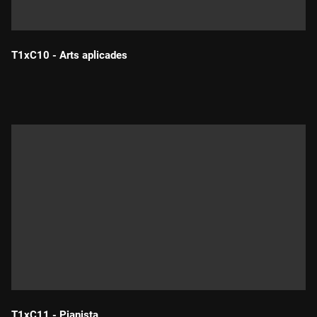
T1xC10 - Arts aplicades
Durada:
T1xC11 - Pianista