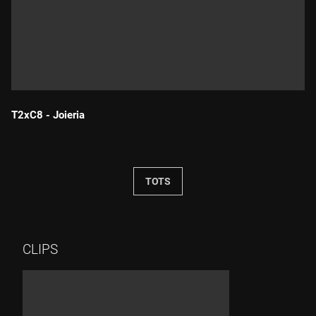
T2xC8 - Joieria
Durada:
TOTS
CLIPS