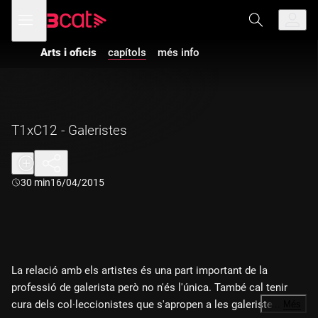
Anar
Anar
Obre
menú
a
al
de
la
contingut
navegació
navegació
Arts i oficis
capítols
més info
principal
T1xC12 - Galeristes
Durada:
30 min
16/04/2015
La relació amb els artistes és una part important de la
professió de galerista però no n'és l'única. També cal tenir
cura dels col·leccionistes que s'apropen a les galeristes a la
…
Més