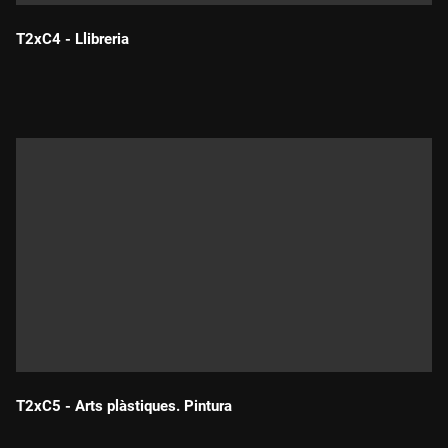
T2xC4 - Llibreria
Durada:
T2xC5 - Arts plàstiques. Pintura
Durada: