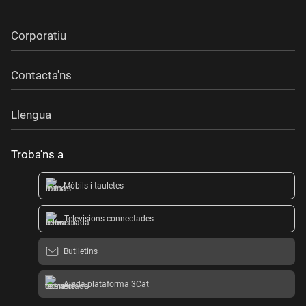
Corporatiu
Contacta'ns
Llengua
Troba'ns a
Mòbils i tauletes
Televisions connectades
Butlletins
Ajuda plataforma 3Cat