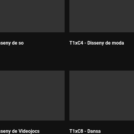
sseny de so
T1xC4 - Disseny de moda
Durada:
sseny de Videojocs
T1xC8 - Dansa