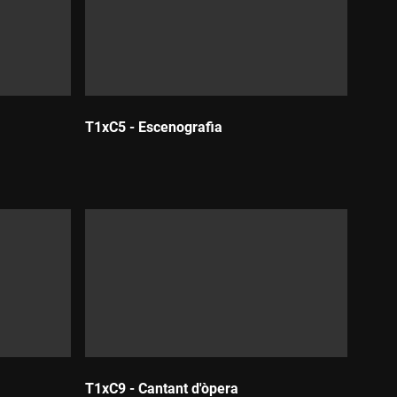
T1xC5 - Escenografia
Durada:
T1xC9 - Cantant d'òpera