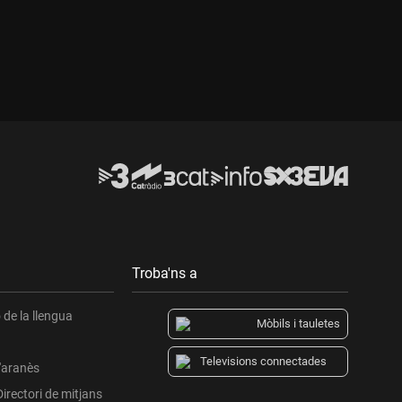
Durada:
Troba'ns a
de la llengua
Mòbils i tauletes
Televisions connectades
l'aranès
Directori de mitjans