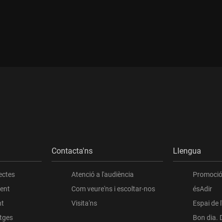
ada:
Durada:
Contacta'ns
Llengua
ectes
Atenció a l'audiència
Promoció 
ient
Com veure'ns i escoltar-nos
ésAdir
nt
Visita'ns
Espai de 
atges
Bon dia. 