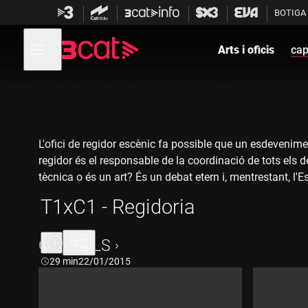
Anar
Anar
BOTIGA
a
al
la
contingut
Obre
navegació
menú
Arts i oficis
cap
de
principal
navegació
L'ofici de regidor escènic fa possible que un esdevenimen
regidor és el responsable de la coordinació de tots els
tècnica o és un art? És un debat etern i, mentrestant, l'E
transmet les tècniques i l'empatia necessàries per treure
T1xC1 - Regidoria
CAPÍTOLS
Durada:
29 min
22/01/2015