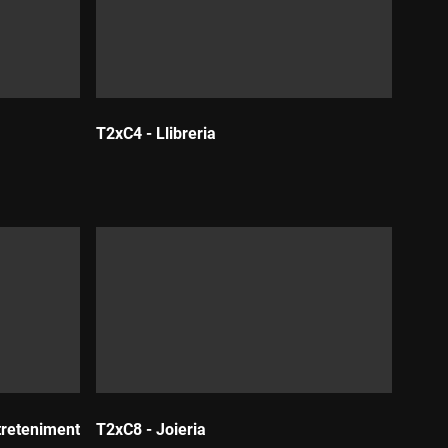
T2xC4 - Llibreria
Durada:
treteniment
T2xC8 - Joieria