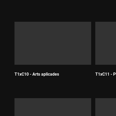
Durada:
Durada:
T1xC10 - Arts aplicades
T1xC11 - P
Durada:
Durada: