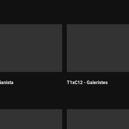
Durada:
ianista
T1xC12 - Galeristes
Durada: