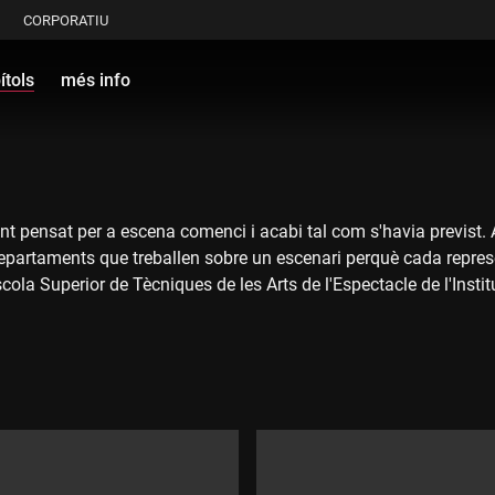
CORPORATIU
ítols
més info
t pensat per a escena comenci i acabi tal com s'havia previst. A p
 departaments que treballen sobre un escenari perquè cada repre
scola Superior de Tècniques de les Arts de l'Espectacle de l'Insti
 el millor de cadascun dels treballadors implicats en la producció