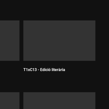
Durada:
T1xC13 - Edició literària
Durada: