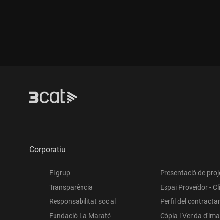
Durada:
Dur
Corporatiu
El grup
Presentació de proj
Transparència
Espai Proveïdor - Cl
Responsabilitat social
Perfil del contracta
Fundació La Marató
Còpia i Venda d'im