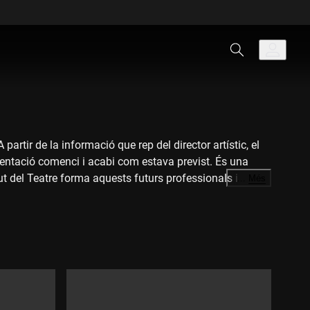
artir de la informació que rep del director artístic, el
sentació comenci i acabi com estava previst. És una
tut del Teatre forma aquests futurs professionals i els
…
Més
. Perquè, per sobre de tot, l'espectacle ha de continuar.