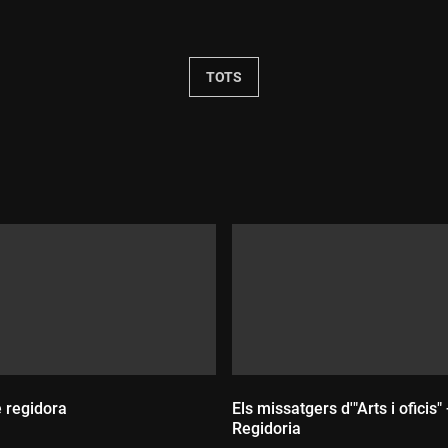
Durada:
TOTS
e regidora
Els missatgers d'"Arts i oficis" 
Regidoria