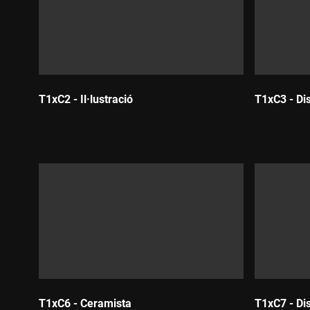
T1xC2 - Il·lustració
T1xC3 - Di
Durada:
Durada:
T1xC6 - Ceramista
T1xC7 - Di