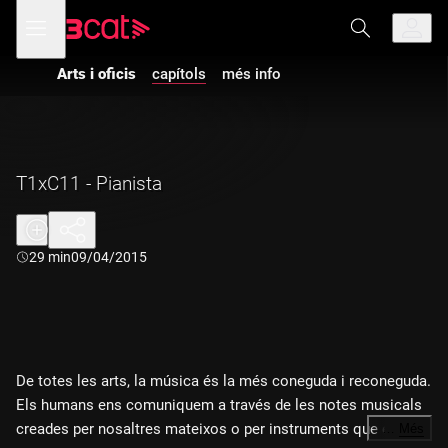
Anar
Anar
Obre
menú
a
al
de
la
contingut
navegació
navegació
Arts i oficis
capítols
més info
principal
T1xC11 - Pianista
Durada:
29 min
09/04/2015
De totes les arts, la música és la més coneguda i reconeguda.
Els humans ens comuniquem a través de les notes musicals
creades per nosaltres mateixos o per instruments que ens
…
Més