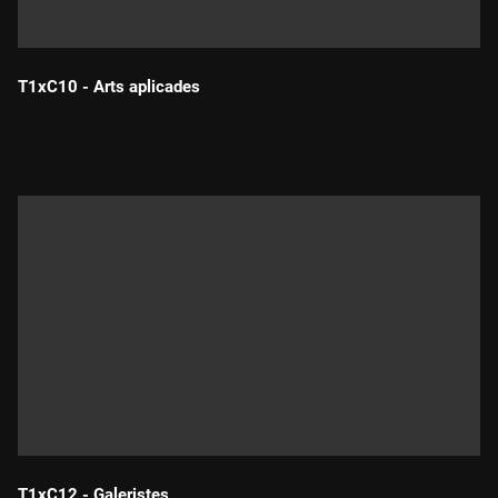
T1xC10 - Arts aplicades
Durada:
T1xC12 - Galeristes