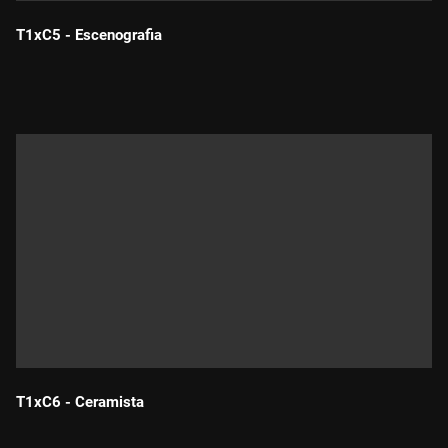
T1xC5 - Escenografia
Durada:
T1xC6 - Ceramista
Durada: