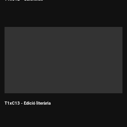
Durada:
T1xC13 - Edició literària
Durada: