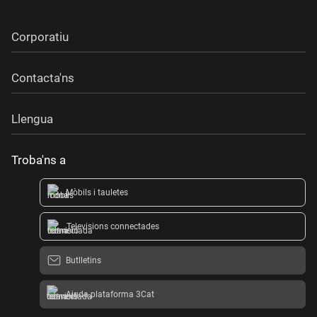
Corporatiu
Contacta'ns
Llengua
Troba'ns a
Mòbils i tauletes
Televisions connectades
Butlletins
Ajuda plataforma 3Cat