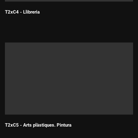
T2xC4 - Llibreria
Durada:
T2xC5 - Arts plàstiques. Pintura
Durada: