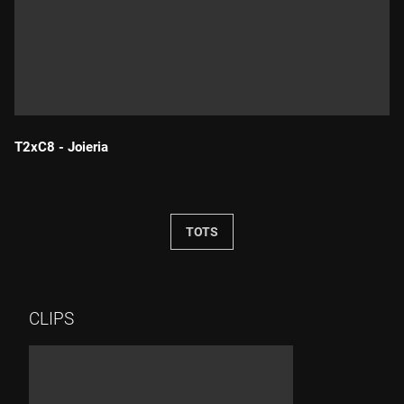
T2xC8 - Joieria
Durada:
TOTS
CLIPS