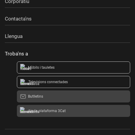
Corporatiu
Contacta'ns
Llengua
Troba'ns a
Mòbils i tauletes
Televisions connectades
Butlletins
Ajuda plataforma 3Cat