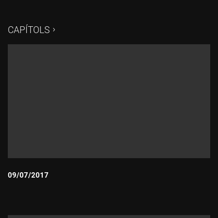
en l'univers digital de les famoses germanes Kardashian.
CAPÍTOLS
09/07/2017
Durada: