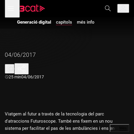
Anar
Anar
Obre
menú
a
al
de
la
contingut
navegació
navegació
Generació digital
capítols
més info
principal
04/06/2017
Durada:
25 min
04/06/2017
Viatgem al futur a través de la tecnologia del parc
d'atraccions Futuroscope. També ens fixem en un nou
sistema per facilitar el pas de les ambulàncies i ens endinsem
…
Més