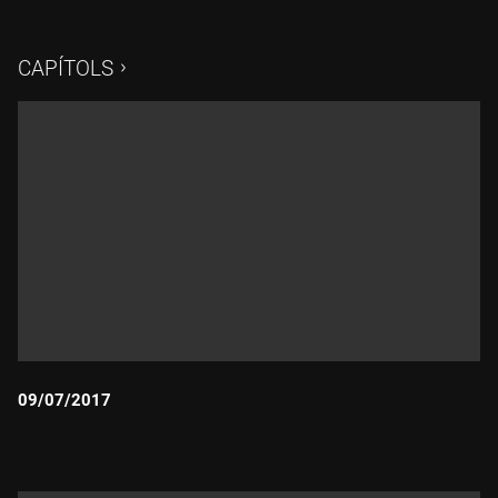
digital de la cantant Shakira a través de les xarxes social
CAPÍTOLS
09/07/2017
Durada: