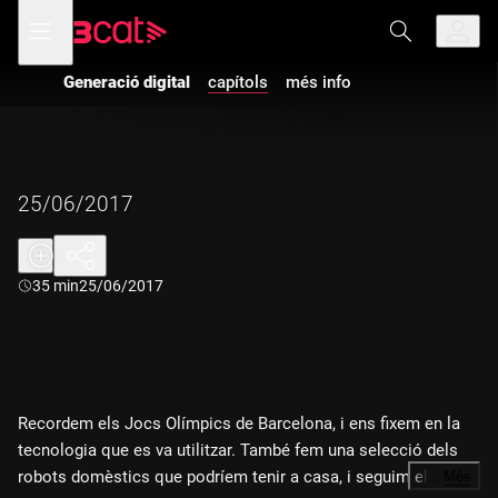
Anar
Anar
Obre
menú
a
al
de
la
contingut
navegació
navegació
Generació digital
capítols
més info
principal
25/06/2017
Durada:
35 min
25/06/2017
Recordem els Jocs Olímpics de Barcelona, i ens fixem en la
tecnologia que es va utilitzar. També fem una selecció dels
robots domèstics que podríem tenir a casa, i seguim el rastre
…
Més