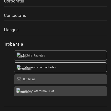
Corporatiu
Contacta'ns
Llengua
Troba'ns a
Mòbils i tauletes
Televisions connectades
Butlletins
Ajuda plataforma 3Cat