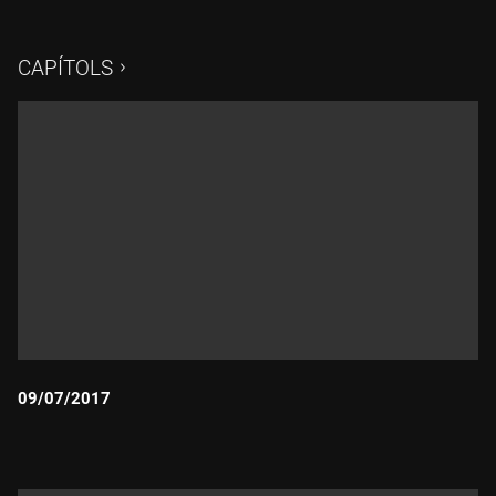
coneixem, a través de la xarxa, l'actor i director Santiago
Segur
CAPÍTOLS
09/07/2017
Durada: