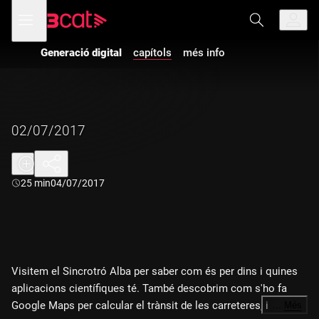
Anar
Anar
Obre
menú
a
al
de
la
contingut
navegació
navegació
Generació digital
capítols
més info
principal
02/07/2017
Durada:
25 min
04/07/2017
Visitem el Sincrotró Alba per saber com és per dins i quines
aplicacions científiques té. També descobrim com s'ho fa
Google Maps per calcular el trànsit de les carreteres, i
…
Més