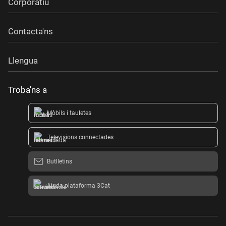
Corporatiu
Contacta'ns
Llengua
Troba'ns a
Mòbils i tauletes
Televisions connectades
Butlletins
Ajuda plataforma 3Cat