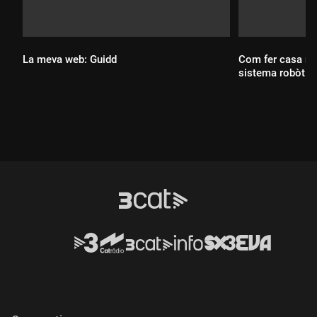
La meva web: Guidd
Com fer casa no
sistema robòtic
Durada:
Durada: