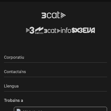
Durada:
Corporatiu
Contacta'ns
Llengua
Troba'ns a