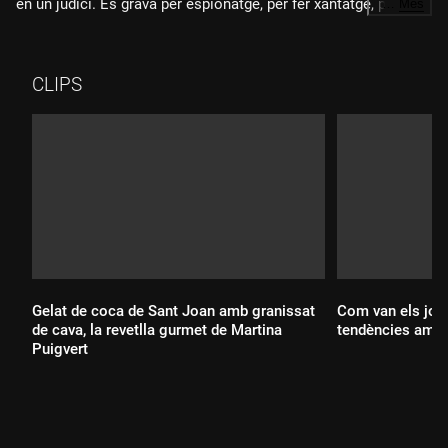
en un judici. Es grava per espionatge, per fer xantatge, per
…
Més
protegir-se un mateix, per fer negoci i per treure informació.
N'hem parlat amb Ferran Gassó, que és detectiu privat, arran
de les converses del cas Koldo que ha filtrat l'UCO.
CLIPS
Gelat de coca de Sant Joan amb granissat
Com van els jove
de cava, la revetlla gurmet de Martina
tendències amb 
Puigvert
Durada: