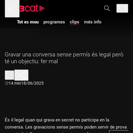
Anar
Anar
Obre
menú
a
al
de
la
contingut
navegació
navegació
Tot es mou
programes
clips
més info
principal
Gravar una conversa sense permís és legal però
té un objectiu: fer mal
Durada:
14 min
18/06/2025
És il·legal quan qui grava en secret no participa en la
conversa. Les gravacions sense permís poden servir de prova