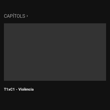
sorpreses per diferents dones que han estat rellevants per la
història del feminisme. Les narradores les interpel·len i els
subtítols es revelen per reflexionar sobre què són les
CAPÍTOLS
històries, perquè serveixen i quines són les veus que les
expliquen.
T1xC1 - Violència
Durada: