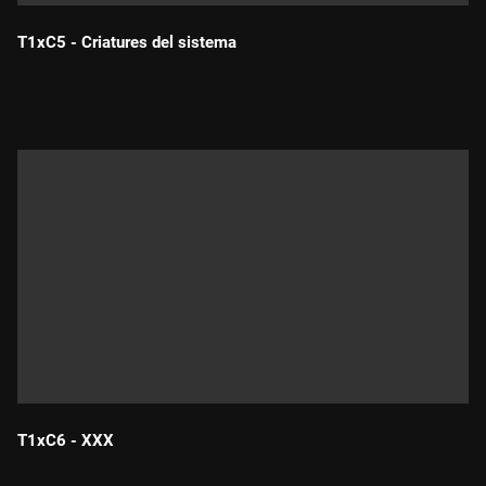
T1xC5 - Criatures del sistema
Durada:
T1xC6 - XXX
Durada: