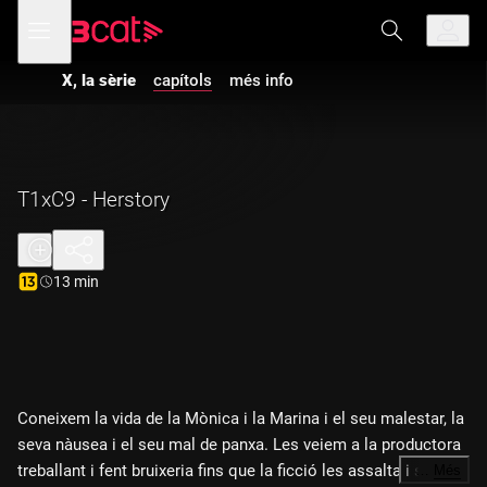
Anar
Anar
Obre
menú
a
al
de
la
contingut
navegació
navegació
X, la sèrie
capítols
més info
principal
T1xC9 - Herstory
Durada:
13 min
Coneixem la vida de la Mònica i la Marina i el seu malestar, la
seva nàusea i el seu mal de panxa. Les veiem a la productora
treballant i fent bruixeria fins que la ficció les assalta i són
…
Més