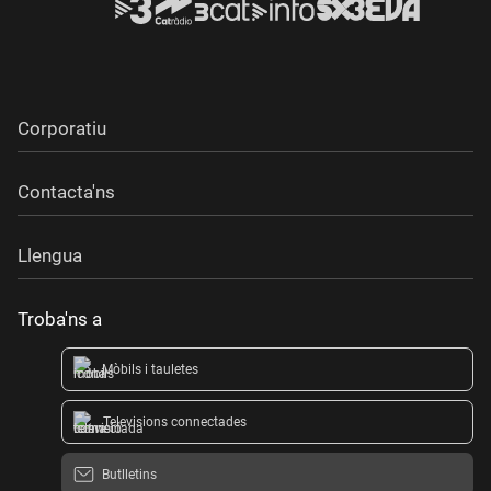
Corporatiu
Contacta'ns
Llengua
Troba'ns a
Mòbils i tauletes
Televisions connectades
Butlletins