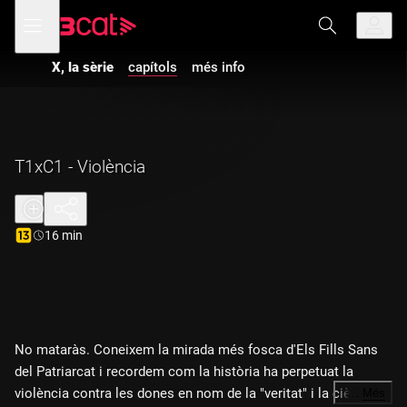
Anar
Anar
Obre
menú
a
al
de
la
contingut
navegació
navegació
X, la sèrie
capítols
més info
principal
T1xC1 - Violència
Durada:
16 min
No mataràs. Coneixem la mirada més fosca d'Els Fills Sans
del Patriarcat i recordem com la història ha perpetuat la
violència contra les dones en nom de la "veritat" i la ciència.
…
Més