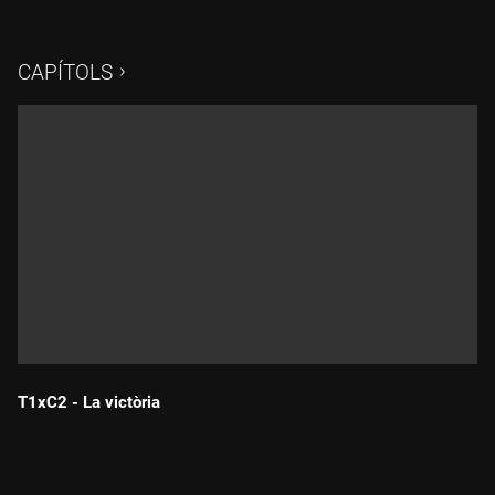
"A la dona i a la burra, cada dia una surra." La Mònica i la
Marina prenen un Bloody Mary i ens expliquen les agressions
que han patit. Davant la violència, no et facis la sueca.
CAPÍTOLS
T1xC2 - La victòria
Durada: