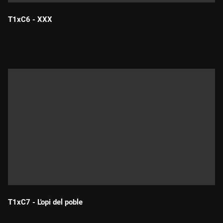
T1xC6 - XXX
Durada:
T1xC7 - L'opi del poble
Durada: