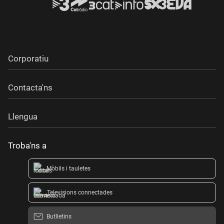
Corporatiu
Contacta'ns
Llengua
Troba'ns a
Mòbils i tauletes
Televisions connectades
Butlletins