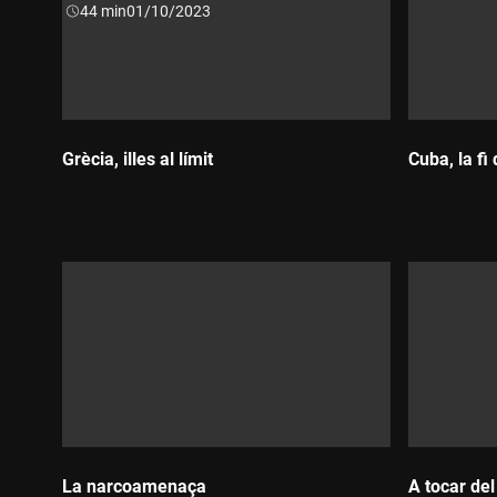
Durada:
44 min
01/10/2023
Grècia, illes al límit
Cuba, la fi 
Durada:
Durada
La narcoamenaça
A tocar del