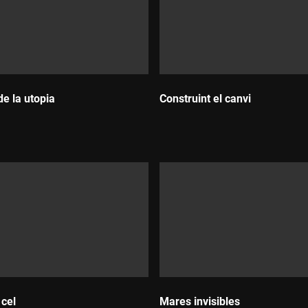
de la utopia
Construint el canvi
:
Durada:
 cel
Mares invisibles