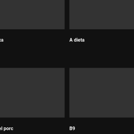
xa
A dieta
Durada:
el porc
B9