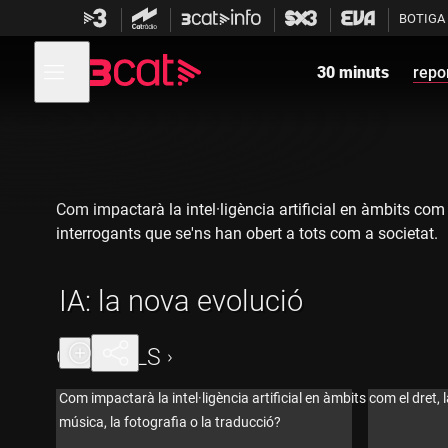
Anar
Anar
BOTIGA
a
al
la
contingut
Obre
navegació
menú
30 minuts
repo
de
principal
navegació
Com impactarà la intel·ligència artificial en àmbits com
interrogants que se'ns han obert a tots com a societat.
IA: la nova evolució
CAPÍTOLS
Com impactarà la intel·ligència artificial en àmbits com el dret, 
música, la fotografia o la traducció?