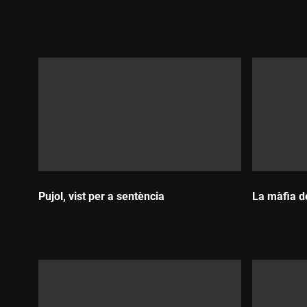
Durada:
Durada:
Pujol, vist per a sentència
La màfia d
Durada:
Durada