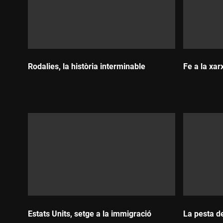
Rodalies, la història interminable
Fe a la xar
Durada:
Durada:
Estats Units, setge a la immigració
La pesta d