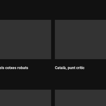
Durada:
els cotxes robats
Català, punt crític
:
Durada: