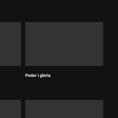
Durada:
Poder i glòria
Durada: