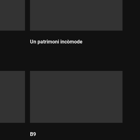
Un patrimoni incòmode
Durada:
B9