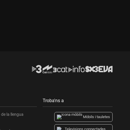
Durada:
Troba'ns a
de la llengua
Mòbils i tauletes
Televisions connectades