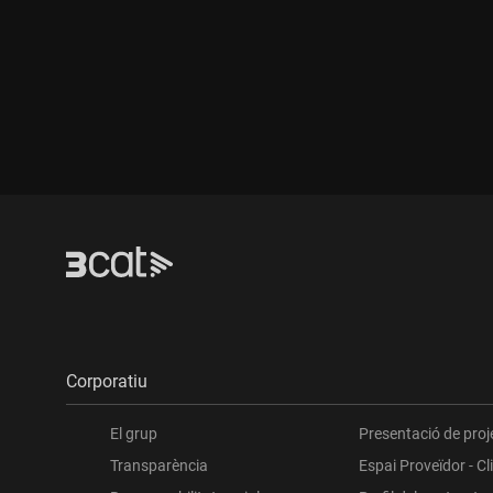
Durada:
Durada:
Corporatiu
El grup
Presentació de proj
Transparència
Espai Proveïdor - Cl