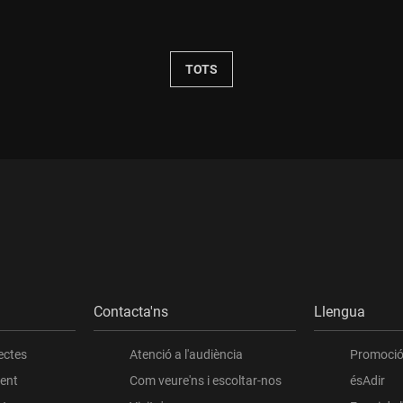
Durada:
TOTS
Contacta'ns
Llengua
ectes
Atenció a l'audiència
Promoció 
ient
Com veure'ns i escoltar-nos
ésAdir