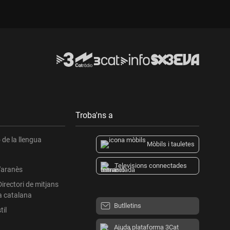
Troba'ns a
de la llengua
Mòbils i tauletes
Televisions connectades
l'aranès
Directori de mitjans
a catalana
Butlletins
til
Ajuda plataforma 3Cat