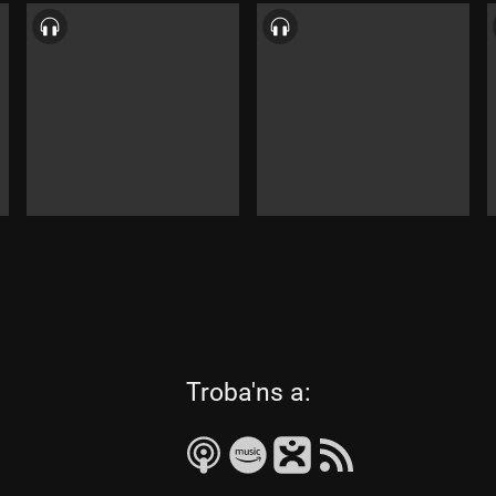
les
Troba'ns a:
següents
xarxes
socials