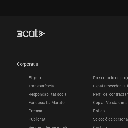
Corporatiu
El grup
Presentació de proj
Transparència
Espai Proveïdor - Cl
Responsabilitat social
Perfil del contracta
Fundació La Marató
Còpia i Venda d'im
Premsa
Botiga
Publicitat
Selecció de persona
Vendes internacionals
Càsting