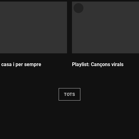
e casa i per sempre
Playlist: Cançons virals
Durada:
TOTS