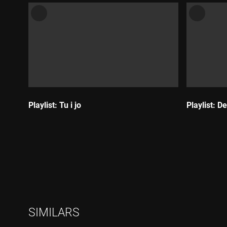
Playlist: Tu i jo
Playlist: D
Durada:
Durada:
SIMILARS