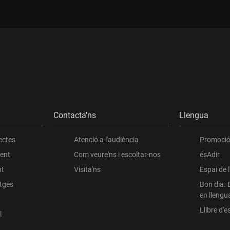
Contacta'ns
Llengua
ectes
Atenció a l'audiència
Promoció 
ient
Com veure'ns i escoltar-nos
ésAdir
nt
Visita'ns
Espai de 
atges
Bon dia. 
en llengu
Llibre d'es
l