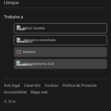
Llengua
Troba'ns a
Mòbils i tauletes
Televisions connectades
Butlletins
Ajuda plataforma 3Cat
Avís legal
Canal ètic
Cookies
Política de Privacitat
Accessibilitat
Mapa web
© 3Cat