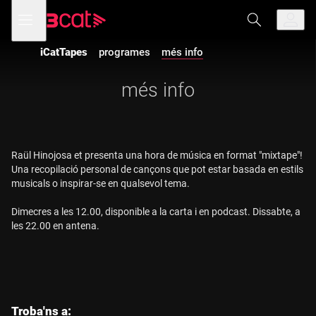
Anar
Anar
Obre
menú
a
al
de
la
contingut
navegació
navegació
iCatTapes
programes
més info
principal
més info
Raül Hinojosa et presenta una hora de música en format "mixtape"!
Una recopilació personal de cançons que pot estar basada en estils
musicals o inspirar-se en qualsevol tema.
Dimecres a les 12.00, disponible a la carta i en podcast. Dissabte, a
les 22.00 en antena.
les
Troba'ns a: