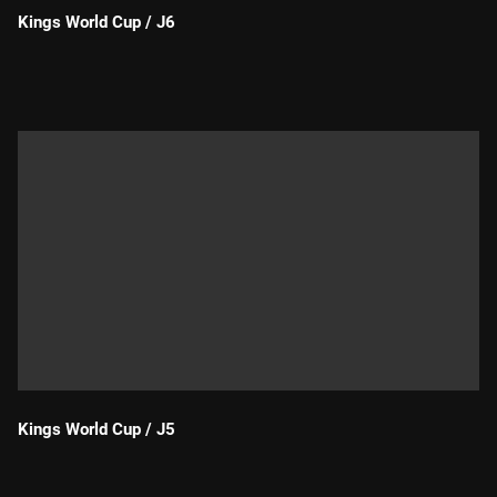
Kings World Cup / J6
Durada:
Kings World Cup / J5
Durada: