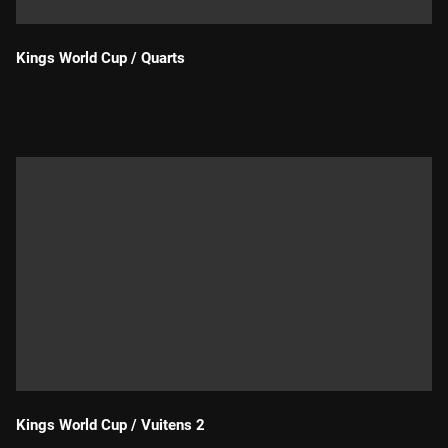
Kings World Cup / Quarts
Durada:
Kings World Cup / Vuitens 2