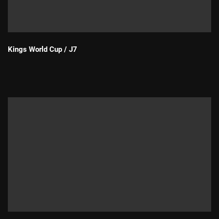
Kings World Cup / J7
Durada: