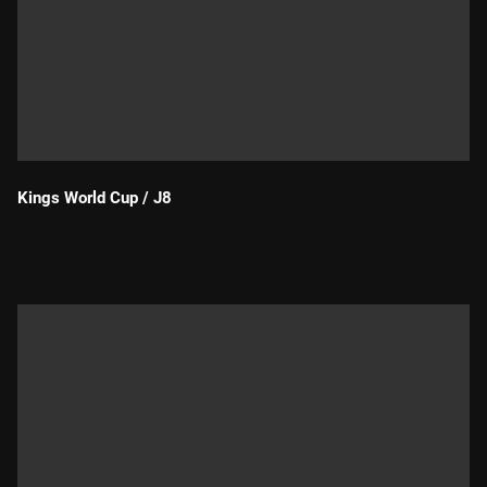
Kings World Cup / J8
Durada: