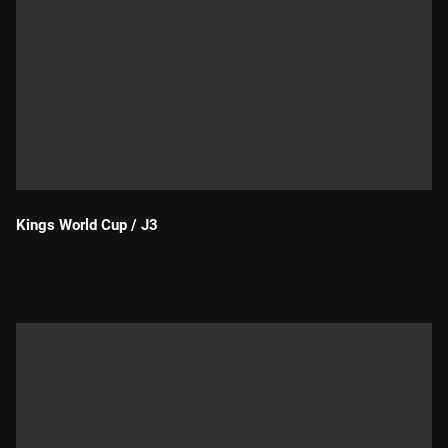
Kings World Cup / J3
Durada: