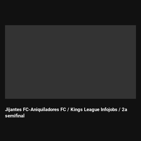
Durada:
Jijantes FC-Aniquiladores FC / Kings League Infojobs / 2a
semifinal
Durada: