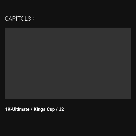
FC-Jynxzi FC.
CAPÍTOLS
1K-Ultimate / Kings Cup / J2
Durada: