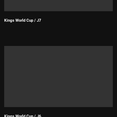
Kings World Cup / J7
Durada:
Kings World Cup / J6