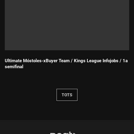
Ultimate Móstoles-xBuyer Team / Kings League Infojobs / 1a
semifinal
Durada:
TOTS