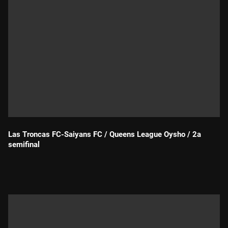
Las Troncas FC-Saiyans FC / Queens League Oysho / 2a
semifinal
Durada: