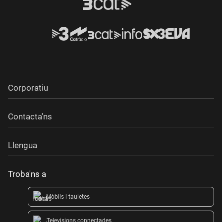
Corporatiu
Contacta'ns
Llengua
Troba'ns a
Mòbils i tauletes
Televisions connectades