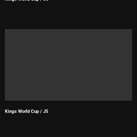
Durada:
Kings World Cup / J5
Durada: