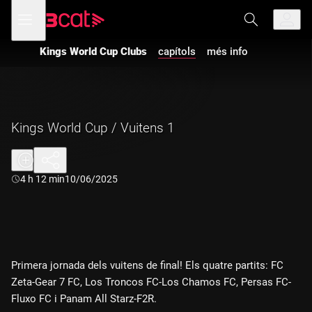
Anar
Anar
Obre
menú
a
al
de
la
contingut
navegació
navegació
Kings World Cup Clubs
capítols
més info
principal
Kings World Cup / Vuitens 1
Durada:
4 h 12 min
10/06/2025
Primera jornada dels vuitens de final! Els quatre partits: FC
Zeta-Gear 7 FC, Los Troncos FC-Los Chamos FC, Persas FC-
Fluxo FC i Panam All Starz-F2R.