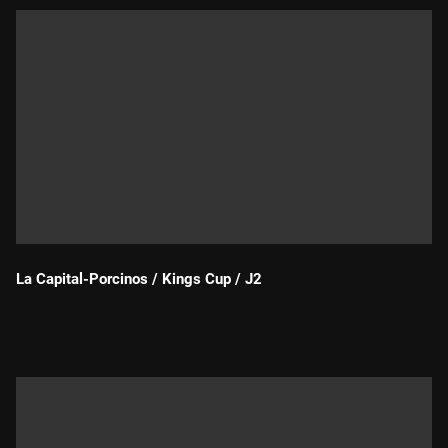
La Capital-Porcinos / Kings Cup / J2
Durada: