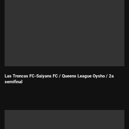
Las Troncas FC-Saiyans FC / Queens League Oysho / 2a
semifinal
Durada: