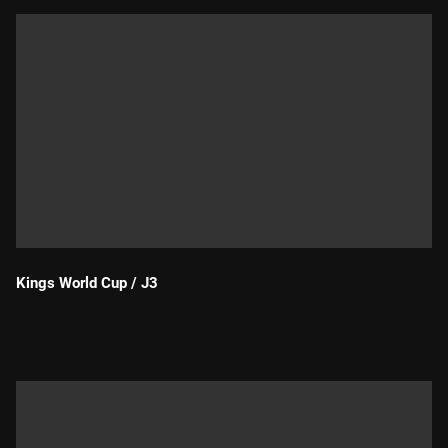
Kings World Cup / J3
Durada: