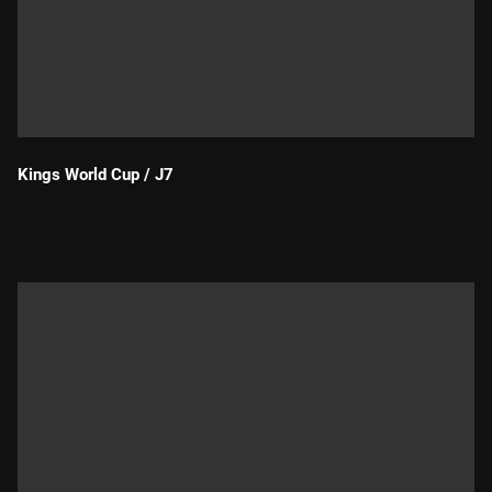
Kings World Cup / J7
Durada: