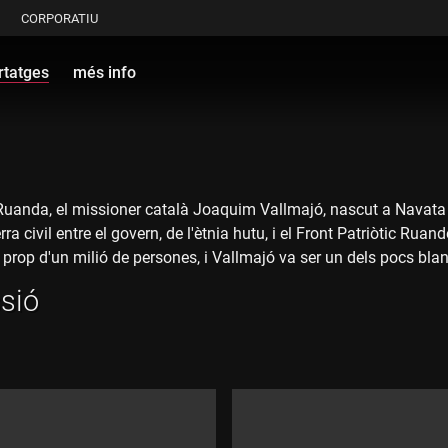
CORPORATIU
rtatges
més info
 Ruanda, el missioner català Joaquim Vallmajó, nascut a Navata 
 civil entre el govern, de l'ètnia hutu, i el Front Patriòtic Ruan
ir prop d'un milió de persones, i Vallmajó va ser un dels pocs bl
ar a la missió. L'equip de reporters ha investigat i ha aconseguit 
ssió
 del missioner. A través de les cartes de Vallmajó i de companys
r tant les violacions dels drets humans per part del govern co
ció maltractada o refugiada, amb sentiments de venjança i justí