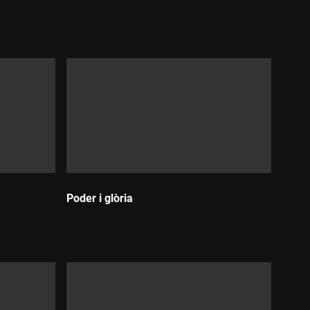
Durada:
Poder i glòria
Durada: