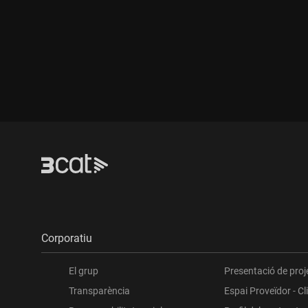
Durada:
Durada:
Corporatiu
El grup
Presentació de proj
Transparència
Espai Proveïdor - Cl