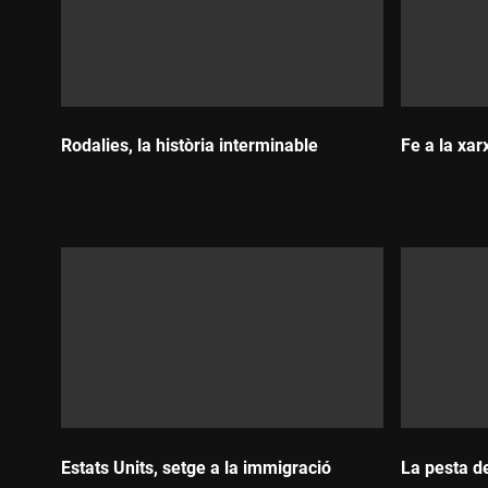
Rodalies, la història interminable
Fe a la xar
Durada:
Durada:
Estats Units, setge a la immigració
La pesta d