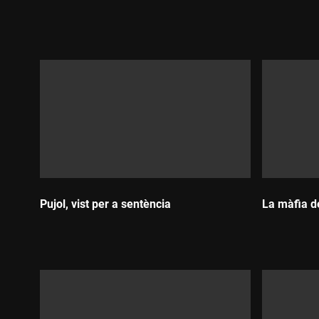
Durada:
Durada:
Pujol, vist per a sentència
La màfia d
Durada:
Durada