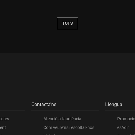
Durada:
TOTS
Contacta'ns
Llengua
ectes
Atenció a l'audiència
Promoció 
ient
Com veure'ns i escoltar-nos
ésAdir