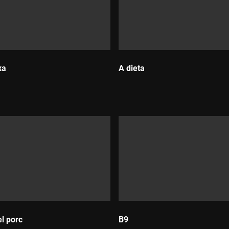
xa
A dieta
Durada:
el porc
B9