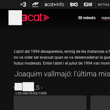
Anar
Anar
BOTIGA
a
al
la
contingut
Obre
navegació
menú
30 minuts
repo
de
principal
navegació
L'abril del 1994 desapareixia, enmig de les matances a
no va voler ser evacuat quan es va desencadenar la guerra
hutus moderats. Entre l'abril i el juliol de 1994 van mor
el 26 d'abril, quan guerrillers del FPR el van anar a busc
Joaquim vallmajó: l'última mi
pel FPR, que reconeix la seva responsabilitat en la mort
de la seva mort; era un home compromès que va denuncia
actual a Ruanda, destruïda per la guerra, amb una pobla
CAPÍTOLS
Durada:
35 min
19/03/1995