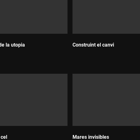
de la utopia
Construint el canvi
:
Durada:
 cel
Mares invisibles