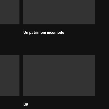
Un patrimoni incòmode
Durada:
B9