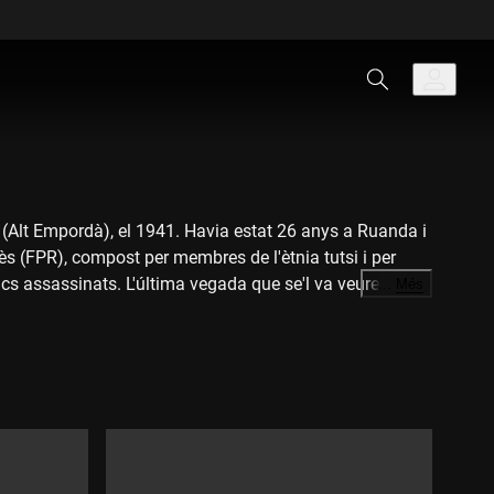
(Alt Empordà), el 1941. Havia estat 26 anys a Ruanda i
dès (FPR), compost per membres de l'ètnia tutsi i per
ancs assassinats. L'última vegada que se'l va veure va ser
…
Més
la primera declaració oficial de l'actual govern, controlat
 i amics que el van conèixer, s'aprofundeix en els motius
m els abusos del FPR. S'analitza també la situació
cia.