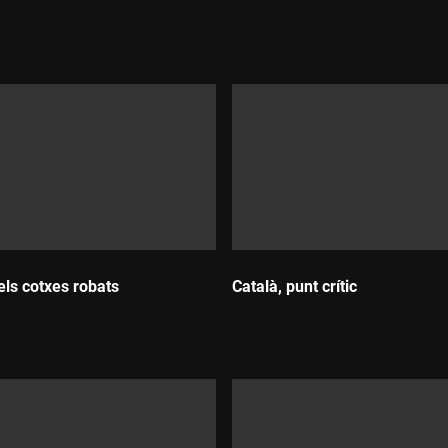
Durada:
els cotxes robats
Català, punt crític
:
Durada: