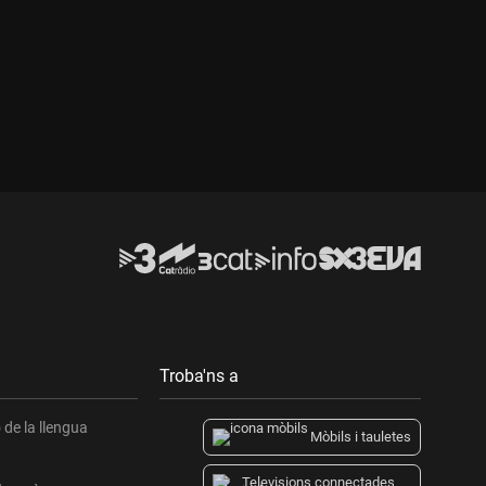
Durada:
Troba'ns a
de la llengua
Mòbils i tauletes
Televisions connectades