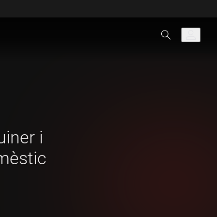
uiner i
mèstic