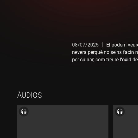
08/07/2025
El podem veure
nevera perquè no se'ns facin m
per cuinar, com treure l'òxid d
porta a l'hort amb el seu vide
vida.
ÀUDIOS