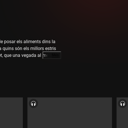
 posar els aliments dins la
 quins són els millors estris
uiet, que una vegada al mes ens
…
Més
 la gastronomia i somriure a la