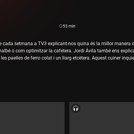
Durada:
53 min
 cada setmana a TV3 explicant-nos quina és la millor manera de
albé o com optimitzar la cafetera. Jordi Ávila també ens explica
e les paelles de ferro colat i un llarg etcètera. Aquest cuiner inq
opòdcast, ens explicarà les seves dues grans passions: gaudir de