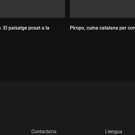
. El paisatge posat a la
Piropo, cuina catalana per co
Durada:
:
Contacta'ns
Llengua