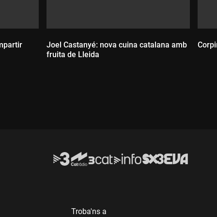
mpartir
Joel Castanyé: nova cuina catalana amb
Corpi
fruita de Lleida
D
Durada:
Troba'ns a