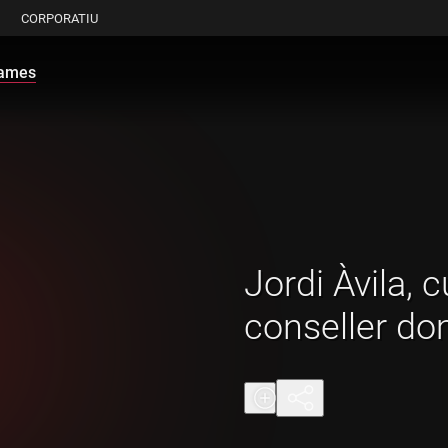
CORPORATIU
rames
Jordi Àvila, c
conseller do