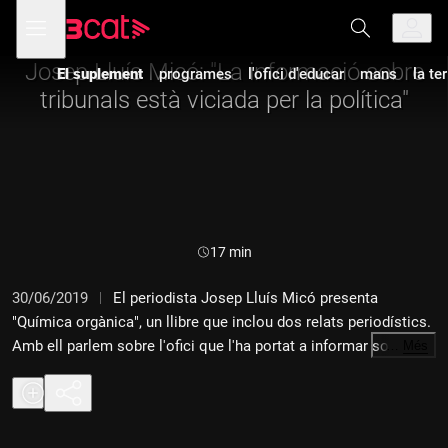
Anar
Anar
Obre
menú
a
al
de
la
contingut
navegació
navegació
Josep Lluís Micó: "La informació sobre
El suplement
programes
l'ofici d'educar
mans
la te
principal
tribunals està viciada per la política"
Durada:
17 min
30/06/2019
El periodista Josep Lluís Micó presenta
"Química orgànica", un llibre que inclou dos relats periodístics.
Amb ell parlem sobre l'ofici que l'ha portat a informar sobre
…
Més
successos.