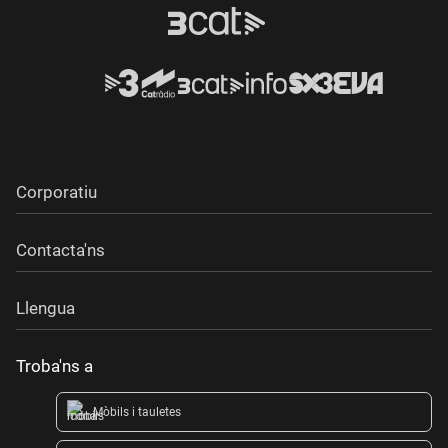
Corporatiu
Contacta'ns
Llengua
Troba'ns a
Mòbils i tauletes