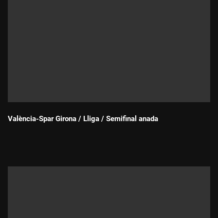
València-Spar Girona / Lliga / Semifinal anada
Durada: