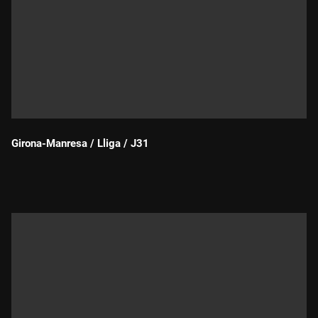
Girona-Manresa / Lliga / J31
Durada: