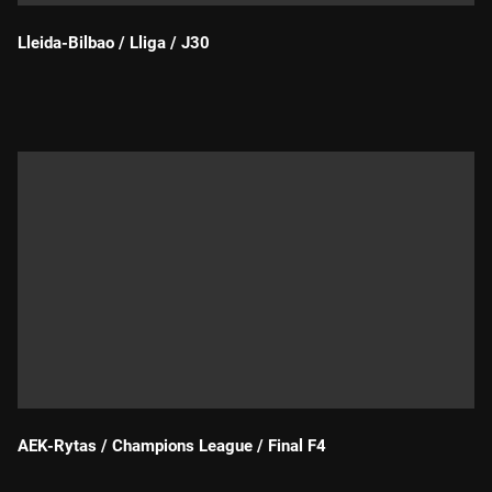
Lleida-Bilbao / Lliga / J30
Durada:
AEK-Rytas / Champions League / Final F4
Durada: