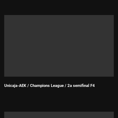
Unicaja-AEK / Champions League / 2a semifinal F4
Durada: