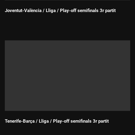
Joventut-València / Lliga / Play-off semifinals 3r partit
Durada:
Tenerife-Barça / Lliga / Play-off semifinals 3r partit
Durada: