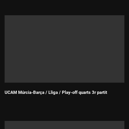
UCAM Múrcia-Barça / Lliga / Play-off quarts 3r partit
Durada: