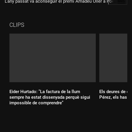
L'any passat va aconseguir el premi Amadeu Oller a Poetes
…
Més
Inèdits pel seu poemari "Bijuteria". Ha escrit, interpretat i
dirigit "Massa diva per a un moviment assembleari", el seu
debut teatral, que presentarà el cap de setmana de la Diada a
CLIPS
la Fira de Tàrrega. També és videoartista i coordinadora
d'HYBRIS.VIRAL.
Eider Hurtado: "La factura de la llum
Els deures de ci
sempre ha estat dissenyada perquè sigui
Pérez, els has fe
impossible de comprendre"
Durada: