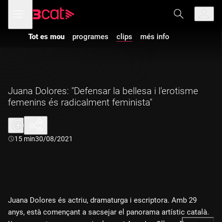
Anar
Anar
Obre
menú
a
al
de
la
contingut
navegació
navegació
Tot es mou
programes
clips
més info
principal
Juana Dolores: "Defensar la bellesa i l'erotisme
femenins és radicalment feminista"
Durada:
15 min
30/08/2021
Juana Dolores és actriu, dramaturga i escriptora. Amb 29
anys, està començant a sacsejar el panorama artístic català.