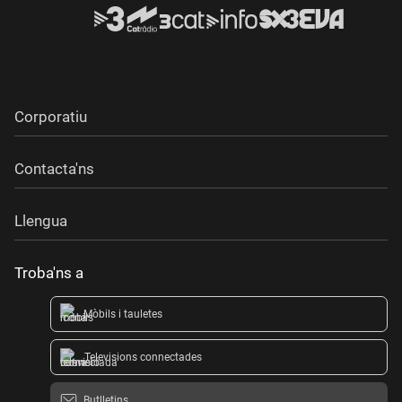
Corporatiu
Contacta'ns
Llengua
Troba'ns a
Mòbils i tauletes
Televisions connectades
Butlletins