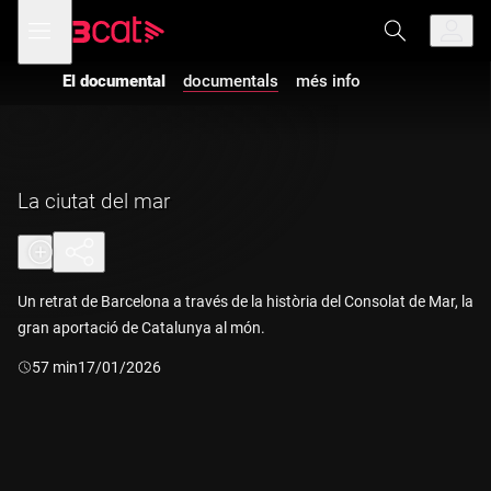
Anar
Anar
Obre
menú
a
al
de
la
contingut
navegació
navegació
El documental
documentals
més info
principal
La ciutat del mar
Un retrat de Barcelona a través de la història del Consolat de Mar, la
gran aportació de Catalunya al món.
Durada:
57 min
17/01/2026