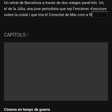
Un retrat de Barcelona a través de dos viatges paral·lels. Un,
el de la Júlia, una jove periodista que rep l'encàrrec d'escriure
sobre la ciutat i que tria el Consolat de Mar com a fil
…
Més
conductor. I l'altre, el del Marc, compositor i cantant del grup
Fitxa tècnica:
Dorian, que busca inspiració per crear una cançó dedicada a
la ciutat on ha nascut.
CAPÍTOLS
Idea i argument original: Rosa Maria Gal Prat
Direcció i guió: Alfonso Par Cebrian
Realització: Alan Fàbregas Feliu
Producció executiva: Rosa Fusté, Rosa Maria Gal Prat,
Marcel·lí Gili i Folch
Productor executiva 3Cat: Cristina Muñoz Clotet, David Bassa
Cabanas
Edició continguts 3Cat: Agustí Argelich Gironès, Ricard Belis
Producció delegada 3Cat: Daniel Barea Delgado
Cinema en temps de guerra