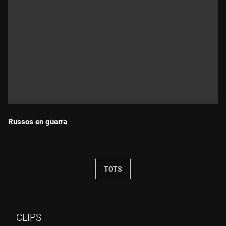
Russos en guerra
Durada:
TOTS
CLIPS