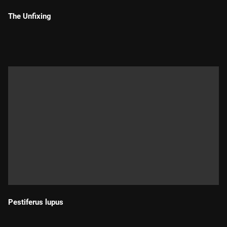
The Unfixing
Durada:
Pestiferus lupus
Durada: