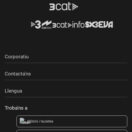
Corporatiu
Contacta'ns
Llengua
Troba'ns a
Mòbils i tauletes