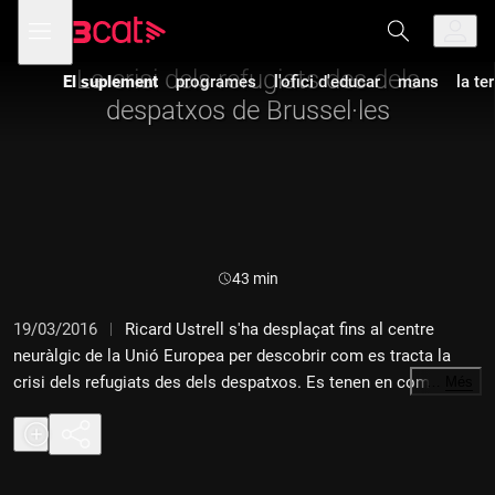
Anar
Anar
Obre
menú
a
al
de
la
contingut
navegació
navegació
La crisi dels refugiats des dels
El suplement
programes
l'ofici d'educar
mans
la te
principal
despatxos de Brussel·les
Durada:
43 min
19/03/2016
Ricard Ustrell s'ha desplaçat fins al centre
neuràlgic de la Unió Europea per descobrir com es tracta la
crisi dels refugiats des dels despatxos. Es tenen en compte els
…
Més
drames personals que hi ha darrere de cada refugiat o,
simplement, es veuen com a xifres? N'ha parlat amb Ska Keller,
líder del Partit Verd Europeu, Albert Elfa, corresponsal de
Catalunya Ràdio a Brussel·les, Kashetu Kyenge, membre de la