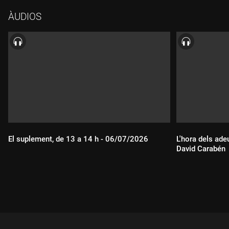
Comissió de Llibertats Civils, Justícia i Assumptes Exteriors
ÀUDIOS
del Parlament Europeu i eurodiputada pel Partit Democràtic
d'Itàlia, i amb els eurodiputas catalans Ernest Maragall, Ramon
Tremosa, Javi López, Ernest Urtasun i Josep Maria Terricabras.
El suplement, de 13 a 14 h - 06/07/2026
L'hora dels ade
David Carabén
Durada:
Durada: