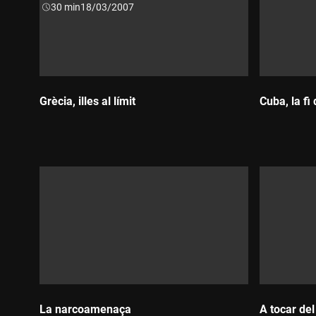
Durada:
30 min
18/03/2007
moderat i gradual, el que s'anomena "aterratge suau". Ni
més brusca.
Grècia, illes al límit
Cuba, la fi 
Durada:
Durada
La narcoamenaça
A tocar del