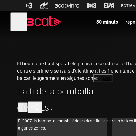
Anar
Anar
BOTIGA
a
al
la
contingut
Obre
navegació
menú
30 minuts
repo
de
principal
navegació
El boom que ha disparat els preus i la construcció d'habi
dona els primers senyals d'alentiment i es frenen tant e
baixar lleugerament en algunes zones.
…
Més
La fi de la bombolla
Els tipus d'interès a l'alça, i uns preus disparats, fan
inversors, que davant la possibilitat d'obtenir menys bene
l'ha frenat en sec en altres llocs, com ara els Estats Un
CAPÍTOLS
"30 Minuts" s'hi desplaça per veure els efectes sobre com
malgrat rebaixar-lo, no reben ofertes; propietaris que a
El 2007, la bombolla immobiliària es desinfla i els preus baixen
algunes zones.
La fi de la bombolla obre molts interrogants per a l'eco