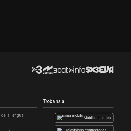
Durada:
Troba'ns a
de la llengua
Mòbils i tauletes
Televisions connectades