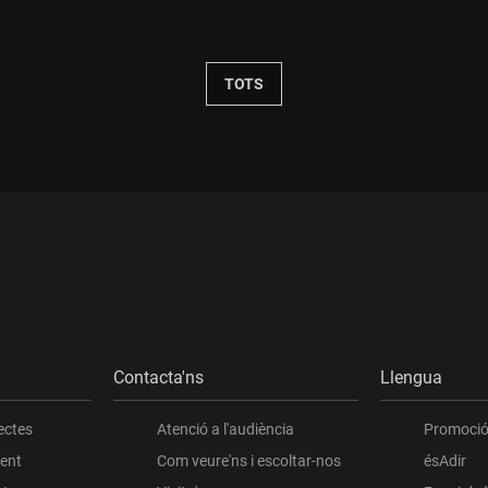
Durada:
TOTS
Contacta'ns
Llengua
ectes
Atenció a l'audiència
Promoció 
ient
Com veure'ns i escoltar-nos
ésAdir