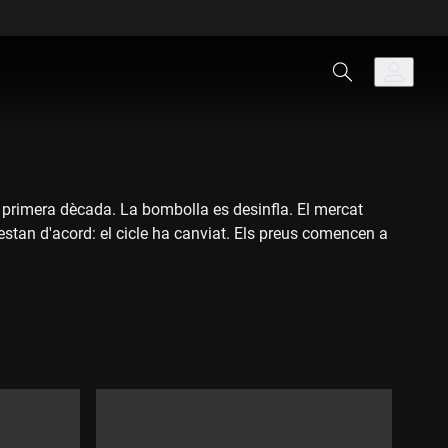
la primera dècada. La bombolla es desinfla. El mercat
estan d'acord: el cicle ha canviat. Els preus comencen a
ncials compradors queda fora del mercat. També els
l'estranger. Tot plegat ha alentit el mercat aquí, i ja
us han caigut en moltes zones del país. Una és Florida.
ulars que fa un any intenten vendre's el pis i que,
lens d'habitatges en venda...
l sector espera que l'alentiment del mercat sigui