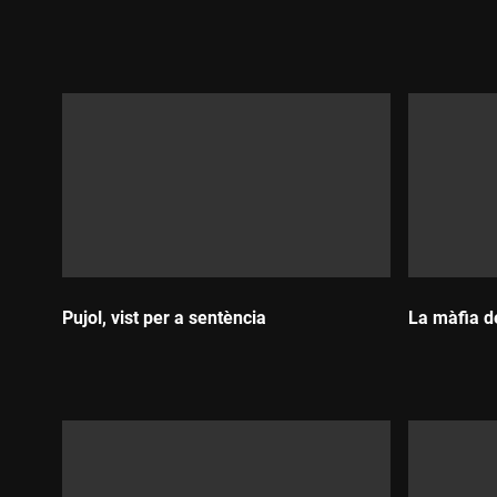
Durada:
Durada:
Pujol, vist per a sentència
La màfia d
Durada:
Durada