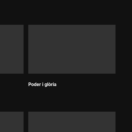
Durada:
Poder i glòria
Durada: