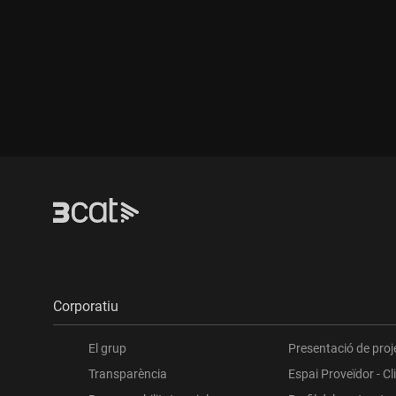
Durada:
Durada:
Corporatiu
El grup
Presentació de proj
Transparència
Espai Proveïdor - Cl