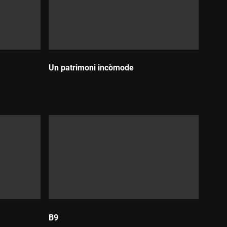
Un patrimoni incòmode
Durada:
B9