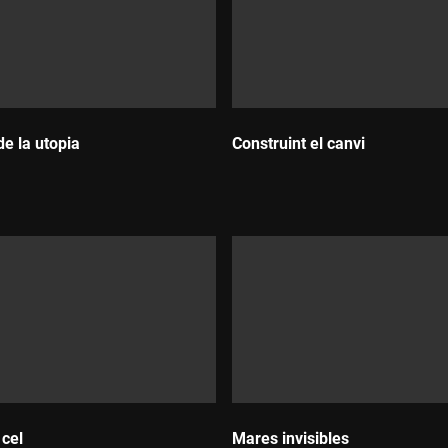
ngú no vol ni pensar, de moment, en l'impacte en els llocs de tre
de la utopia
Construint el canvi
:
Durada:
 cel
Mares invisibles