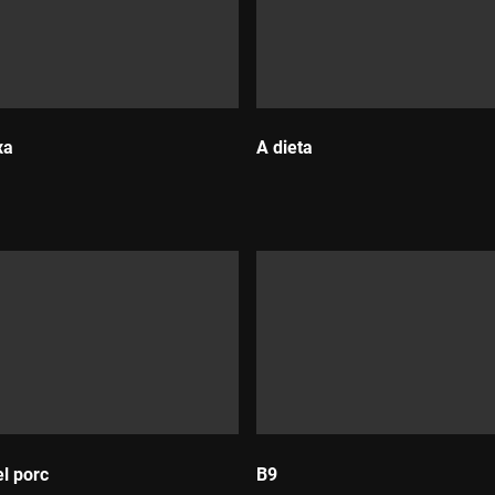
xa
A dieta
Durada:
el porc
B9