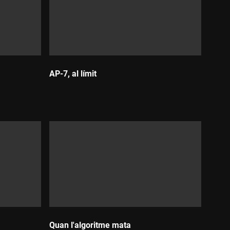
ball i l'activitat econòmica d'una hipotètica frenada
AP-7, al límit
Durada:
Quan l'algoritme mata