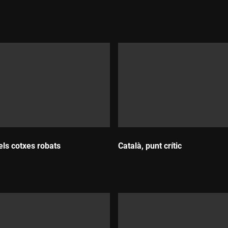
Durada:
els cotxes robats
Català, punt crític
:
Durada: