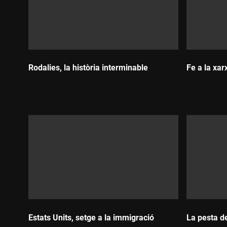
Rodalies, la història interminable
Fe a la xar
Durada:
Durada:
Estats Units, setge a la immigració
La pesta d