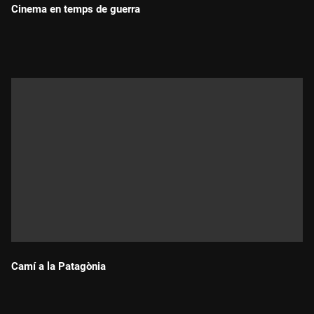
Cinema en temps de guerra
Música: Carlos Herrero i Adal Fernández
Durada:
Grafisme: Miquel Sebastià
"La força d'un somni. De l'"escuela nacional" a l'escola pública
i catalana"
és una producció de Metròpoli Vídeo Films en
coproducció amb Televisió de Catalunya i Granollers
Audiovisual, amb el suport de l'Associació de Mestres Rosa
Sensat, Diputació de Tarragona i Fundació Propedagògic.
Camí a la Patagònia
Durada: