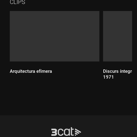
CLIPS
Arquitectura efímera
Discurs íntegre 
1971
Durada:
Durada: