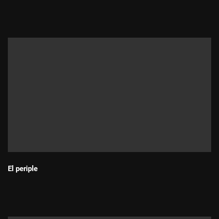
Durada:
El periple
Durada: