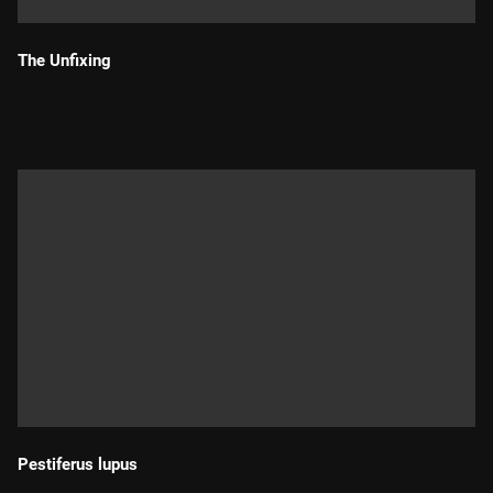
The Unfixing
Durada:
Pestiferus lupus