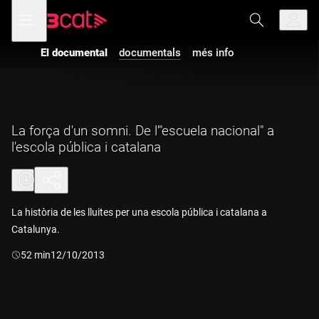
Anar
Anar
Obre
menú
a
al
de
la
contingut
navegació
navegació
El documental
documentals
més info
principal
La força d'un somni. De l'"escuela nacional" a
l'escola pública i catalana
La història de les lluites per una escola pública i catalana a
Catalunya.
Durada:
52 min
12/10/2013