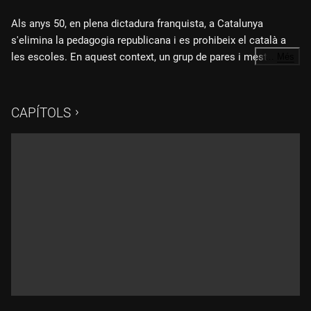
Als anys 50, en plena dictadura franquista, a Catalunya
s'elimina la pedagogia republicana i es prohibeix el català a
les escoles. En aquest context, un grup de pares i mestres
…
Més
impulsa, de manera semiclandestina, un moviment educatiu
Fitxa tècnica:
modern per transformar les escoles nacionals en centres
públics, catalans, democràtics i de qualitat.
CAPÍTOLS
Direcció Agustí Corominas
Guió: Agustí Corominas i Esteve Plantada
Realització: Agustí Corominas
Producció executiva TVC: Jordi Ambròs
Producció delegada TVC: Ruth Llòria
Direcció de fotografia: Berta Diumaró
Muntatge: Miquel Sebastià
Direcció de producció: Rosa Murtra