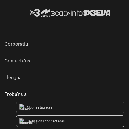
Corporatiu
Contacta'ns
Llengua
Troba'ns a
Mòbils i tauletes
Televisions connectades