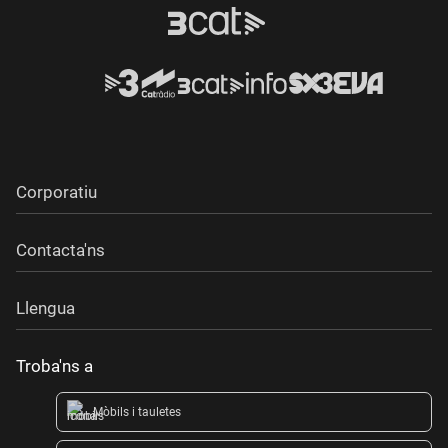
Corporatiu
Contacta'ns
Llengua
Troba'ns a
Mòbils i tauletes