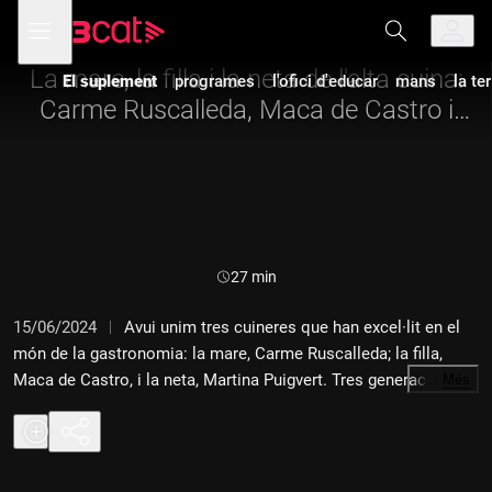
Anar
Anar
Obre
menú
a
al
de
la
contingut
navegació
navegació
La mare, la filla i la neta de l'alta cuina:
El suplement
programes
l'ofici d'educar
mans
la te
principal
Carme Ruscalleda, Maca de Castro i
Martina Puigvert
Durada:
27 min
15/06/2024
Avui unim tres cuineres que han excel·lit en el
món de la gastronomia: la mare, Carme Ruscalleda; la filla,
Maca de Castro, i la neta, Martina Puigvert. Tres generacions
…
Més
que comparteixen els sacrificis implícits de la seva feina, la
inspiració per fer un nou plat i la seva capacitat de superació.