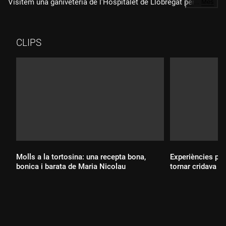
Visitem una ganiveteria de l'Hospitalet de Llobregat per veure
…
Més
diversos models, entre els quals n'hi ha un de 400 euros.
CLIPS
Molls a la tortosina: una recepta bona,
Experiències pro
bonica i barata de Maria Nicolau
tornar cridava 'H
Durada:
Durada: