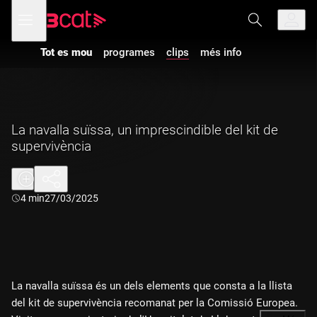
Anar
Anar
Obre
menú
a
al
de
la
contingut
navegació
navegació
Tot es mou
programes
clips
més info
principal
La navalla suïssa, un imprescindible del kit de
supervivència
Durada:
4 min
27/03/2025
La navalla suïssa és un dels elements que consta a la llista
del kit de supervivència recomanat per la Comissió Europea.