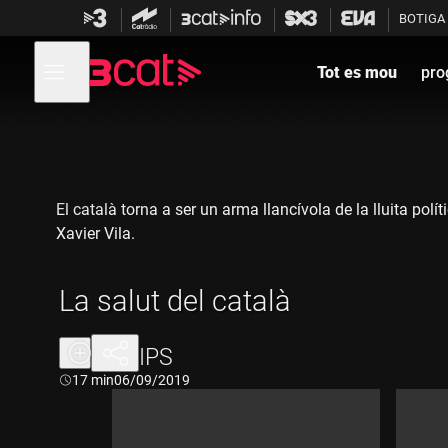
Anar
Anar
BOTIGA
a
al
la
contingut
Obre
navegació
menú
Tot es mou
pro
de
principal
navegació
El català torna a ser un arma llancívola de la lluita pol
Xavier Vila.
La salut del català
CLIPS
Durada:
17 min
06/09/2019