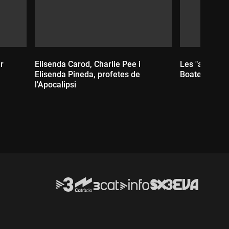
r
Elisenda Carod, Charlie Pee i
Les "altres n
Elisenda Pineda, profetes de
Boatella
l'Apocalipsi
Durada:
Durada: