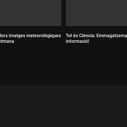
llors imatges meteorològiques
Tot és Ciència: Emmagatzema
setmana
informació!
ada:
Durada: