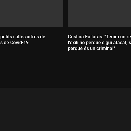
petits i altes xifres de
Cristina Fallarás: "Tenim un re
is de Covid-19
l'exili no perquè sigui atacat, 
perquè és un criminal"
ada:
Durada: