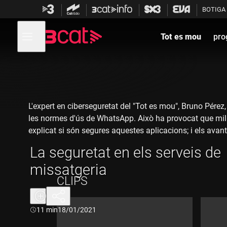
Anar
Anar
BOTIGA
a
al
la
contingut
Obre
navegació
menú
Tot es mou
pro
de
principal
navegació
L'expert en ciberseguretat del "Tot es mou", Bruno Pérez,
les normes d'ús de WhatsApp. Això ha provocat que mili
explicat si són segures aquestes aplicacions; i els ava
La seguretat en els serveis de
missatgeria
CLIPS
Durada:
11 min
18/01/2021