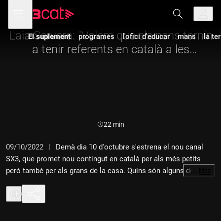
Anar
Anar
Obre
menú
a
al
de
la
contingut
navegació
navegació
Laia Servera: "Volem que els nens tornin
El suplement
programes
l'ofici d'educar
mans
la te
principal
a tenir referents en català a les
pantalles"
Durada:
22 min
09/10/2022
Demà dia 10 d'octubre s'estrena el nou canal
SX3, que promet nou contingut en català per als més petits
però també per als grans de la casa. Quins són alguns dels
…
Més
reptes a què haurà de fer front aquest nou canal? Com serà
atractiu per a les noves generacions? Pot tornar "Bola de
Drac"? En parlem amb la directora de continguts infantils de
TV3, Laia Servera.