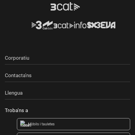
Corporatiu
Contacta'ns
Llengua
Troba'ns a
Mòbils i tauletes