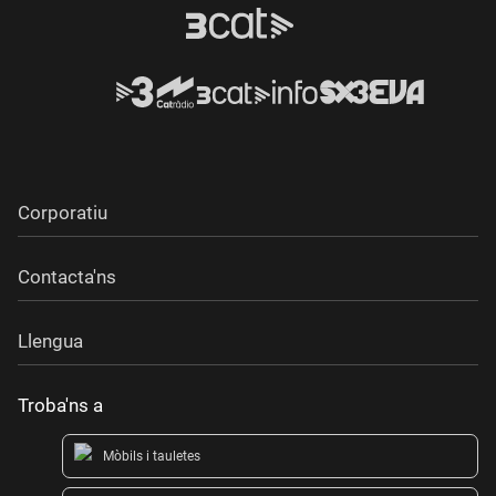
Corporatiu
Contacta'ns
Llengua
Troba'ns a
Mòbils i tauletes