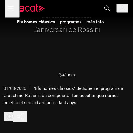
Anar
Anar
Obre
menú
a
al
de
la
contingut
Els homes clàssics
navegació
navegació
Els homes clàssics
programes
més info
principal
L'aniversari de Rossini
Durada:
41 min
01/03/2020
"Els homes clàssics" dediquen el programa a
Gioachino Rossini, un compositor tan peculiar que només
celebra el seu aniversari cada 4 anys.