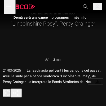
Anar
Anar
Obre
menú
a
al
de
la
contingut
Demà serà una cançó
navegació
navegació
Demà serà una cançó
programes
més info
principal
"Lincolnshire Posy", Percy Grainger
Durada:
1 h 3 min
21/03/2025
La fascinació pel vent i les cançons del passat.
Avui, la suite per a banda simfònica "Lincolnshire Posy", de
Percy Grainger. La interpreta la Banda Simfònica del Nord de
…
Més
Texas, sota la direcció d'Eugene Migliaro Corporon (GIA
Windworks, 2006).