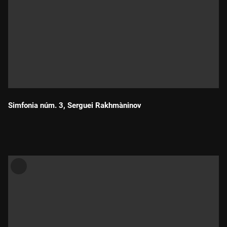
Simfonia núm. 3, Serguei Rakhmàninov
Durada: