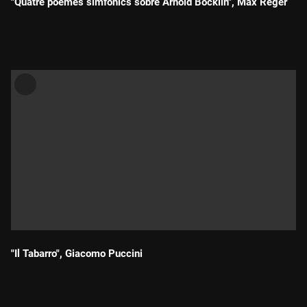
"Quatre poemes simfònics sobre Arnold Böcklin", Max Reger
Durada:
"Il Tabarro", Giacomo Puccini
Durada: