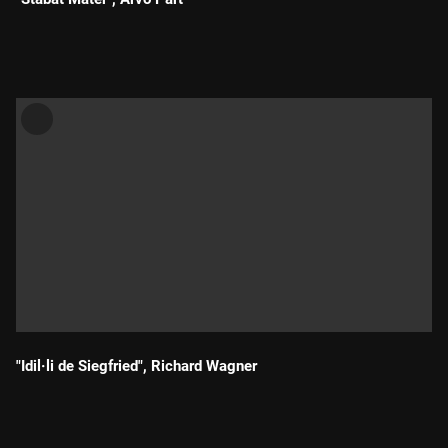
Durada:
"Idil·li de Siegfried", Richard Wagner
Durada: