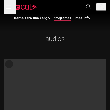
Anar
Anar
Obre
menú
a
al
de
la
contingut
navegació
navegació
Demà serà una cançó
programes
més info
principal
àudios