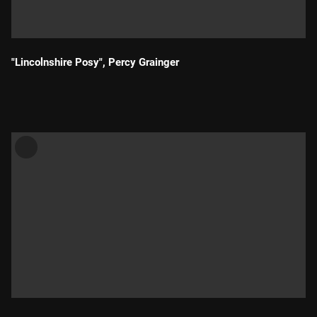
"Lincolnshire Posy", Percy Grainger
Durada: