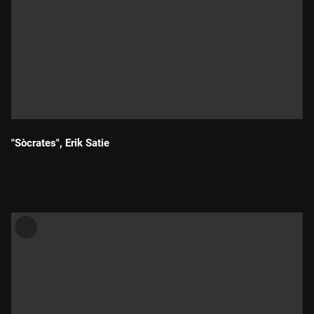
"Sòcrates", Erik Satie
Durada: