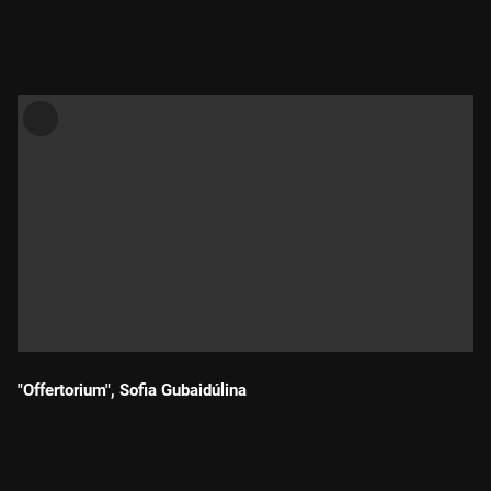
Durada:
"Offertorium", Sofia Gubaidúlina
Durada: