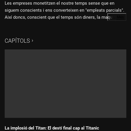
Les empreses monetitzen el nostre temps sense que en
siguem conscients i ens converteixen en "empleats parcials".
Així doncs, conscient que el temps són diners, la maquinària
…
Més
empresarial se l'estalvia prenent-lo de la vida del consumidor.
"Lladres de temps"
és una producció de Polar Star Films i
Yuzu Produccions en coproducció amb TV3, ARTE France,
CAPÍTOLS
TVE, amb la col·laboració de Servus TV, SRF, RTS, YLE i YesTV
i amb el suport de MEDIA, CNC i ICEC.
La implosió del Titan: El destí final cap al Titanic