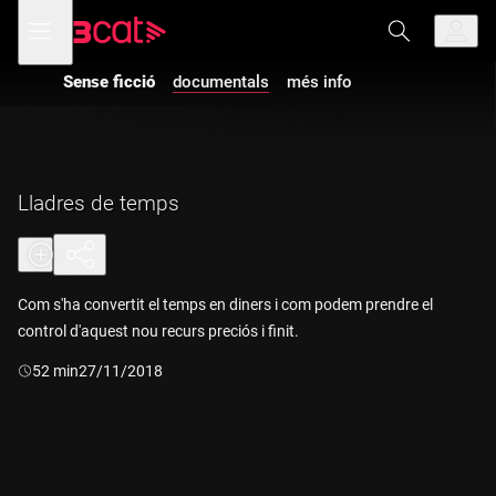
Anar
Anar
Obre
menú
a
al
de
la
contingut
navegació
navegació
Sense ficció
documentals
més info
Vés a la versió
principal
amb
audiodescripció
de
Sense ficció
-
Lladres de
temps
Lladres de temps
Com s'ha convertit el temps en diners i com podem prendre el
control d'aquest nou recurs preciós i finit.
Durada:
52 min
27/11/2018