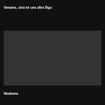
Genuïns, això és una altra lliga
Durada:
Madonna
Durada: