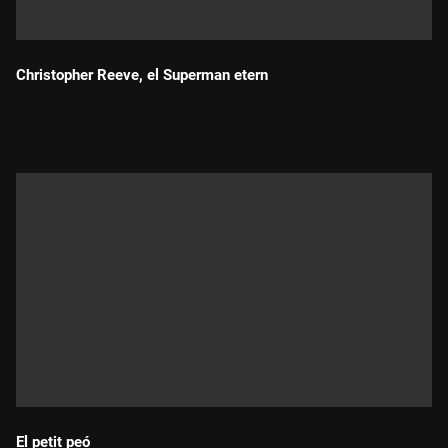
Christopher Reeve, el Superman etern
Durada:
El petit peó