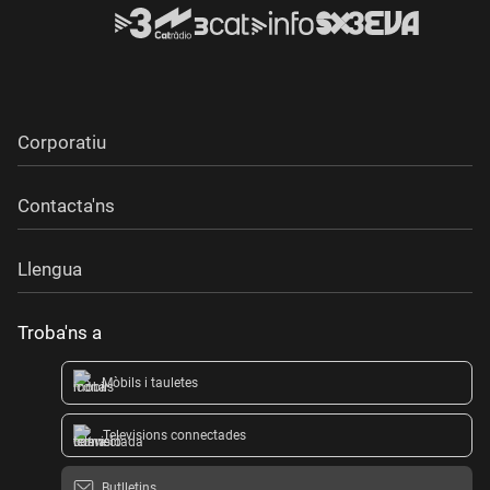
Corporatiu
Contacta'ns
Llengua
Troba'ns a
Mòbils i tauletes
Televisions connectades
Butlletins