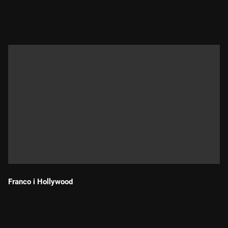
Durada:
Franco i Hollywood
Durada: