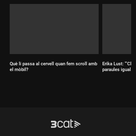
Què li passa al cervell quan fem scroll amb
Erika Lust: "'Clít
el mòbil?
paraules iguals q
Durada:
Durada: