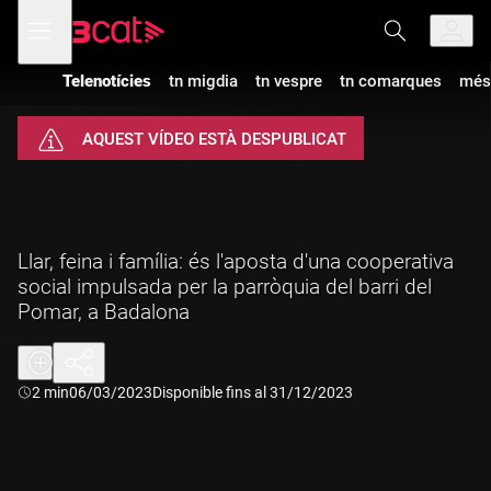
Anar
Anar
Obre
menú
a
al
de
la
contingut
navegació
navegació
Telenotícies
tn migdia
tn vespre
tn comarques
més
principal
AQUEST VÍDEO ESTÀ DESPUBLICAT
Llar, feina i família: és l'aposta d'una cooperativa
social impulsada per la parròquia del barri del
Pomar, a Badalona
Durada:
2 min
06/03/2023
Disponible fins al 31/12/2023