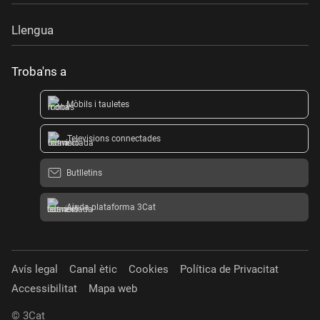
Llengua
Troba'ns a
Mòbils i tauletes
Televisions connectades
Butlletins
Ajuda plataforma 3Cat
Avís legal
Canal ètic
Cookies
Política de Privacitat
Accessibilitat
Mapa web
© 3Cat