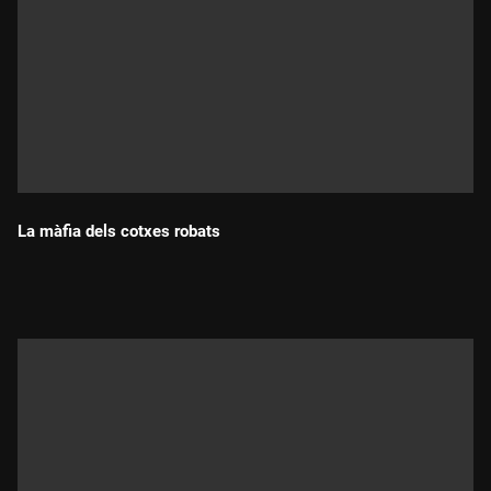
La màfia dels cotxes robats
Durada: