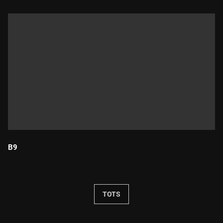
B9
Durada:
TOTS