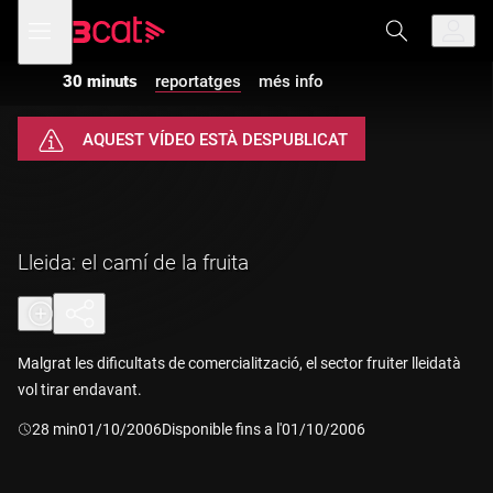
Anar
Anar
Obre
menú
a
al
de
la
contingut
navegació
navegació
30 minuts
reportatges
més info
principal
AQUEST VÍDEO ESTÀ DESPUBLICAT
Lleida: el camí de la fruita
Malgrat les dificultats de comercialització, el sector fruiter lleidatà
vol tirar endavant.
Durada:
28 min
01/10/2006
Disponible fins a l'01/10/2006