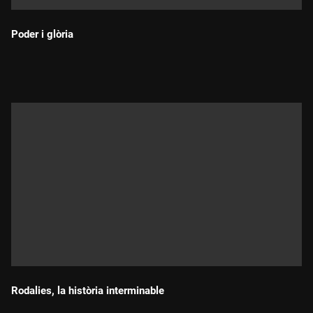
Poder i glòria
Durada:
Rodalies, la història interminable
Durada: