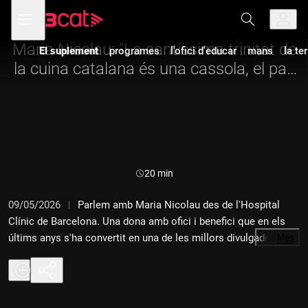
Anar
Anar
Obre
menú
a
al
de
la
contingut
navegació
navegació
Maria Nicolau: "La santíssima trinitat de
El suplement
programes
l'ofici d'educar
mans
la te
principal
la cuina catalana és una cassola, el pa i
el vi"
Durada:
20 min
09/05/2026
Parlem amb Maria Nicolau des de l'Hospital
Clínic de Barcelona. Una dona amb ofici i benefici que en els
últims anys s'ha convertit en una de les millors divulgadores de
…
Més
la cuina catalana.