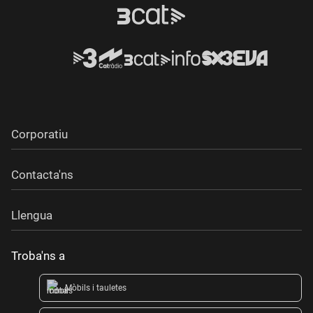
Corporatiu
Contacta'ns
Llengua
Troba'ns a
Mòbils i tauletes