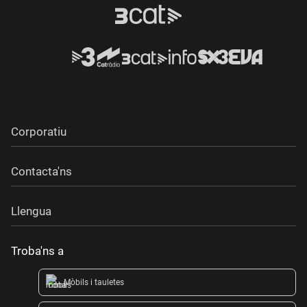
Corporatiu
Contacta'ns
Llengua
Troba'ns a
Mòbils i tauletes