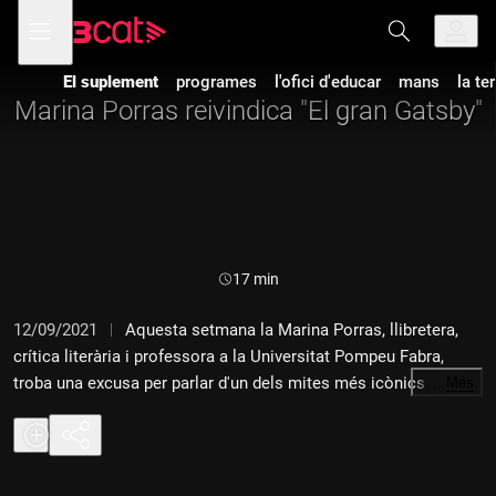
Anar
Anar
Obre
menú
a
al
de
la
contingut
navegació
navegació
El suplement
programes
l'ofici d'educar
mans
la te
principal
Marina Porras reivindica "El gran Gatsby"
Durada:
17 min
12/09/2021
Aquesta setmana la Marina Porras, llibretera,
crítica literària i professora a la Universitat Pompeu Fabra,
troba una excusa per parlar d'un dels mites més icònics de la
…
Més
història de la literatura: "El gran Gatsby", de Francis Scott
Fitzgerald.