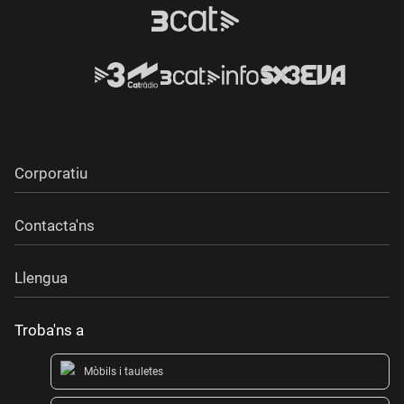
Corporatiu
Contacta'ns
Llengua
Troba'ns a
Mòbils i tauletes