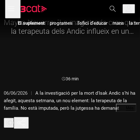
Anar
Anar
Obre
menú
a
al
de
la
contingut
navegació
navegació
Mayka Navarro: "La magistrada creu que
El suplement
programes
l'ofici d'educar
mans
la te
principal
la terapeuta dels Andic influeix en un
homicidi premeditat"
Durada:
36 min
06/06/2026
A la investigació per la mort d'Isak Andic s'hi ha
afegit, aquesta setmana, un nou element: la terapeuta de la
família. No està imputada, però la jutgessa ha demanat
…
Més
investigar l'existència d'una tercera persona que hagués pogut
participar en els fets. D'altra banda, també hem sabut que la
Fiscalia vol que Jonathan Andic torni a Collbató per fer una
reconstrucció de la caiguda del seu pare.