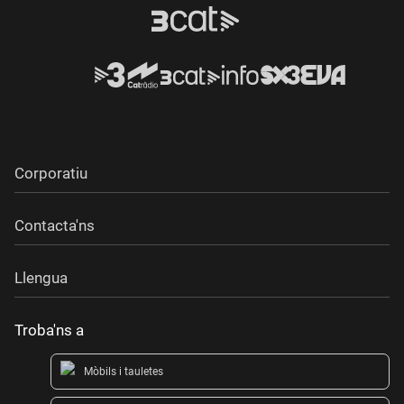
Corporatiu
Contacta'ns
Llengua
Troba'ns a
Mòbils i tauletes