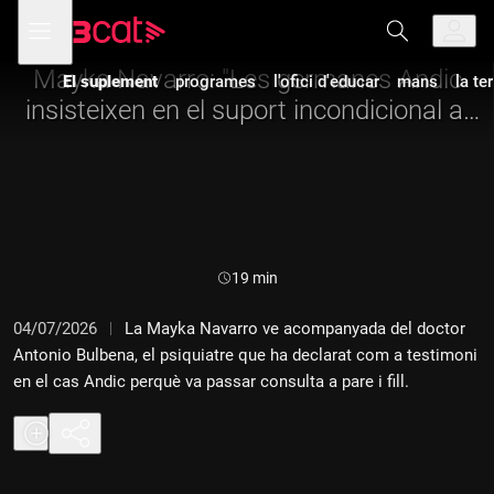
Anar
Anar
Obre
menú
a
al
de
la
contingut
navegació
navegació
Mayka Navarro: "Les germanes Andic
El suplement
programes
l'ofici d'educar
mans
la te
principal
insisteixen en el suport incondicional al
seu germà Jonathan"
Durada:
19 min
04/07/2026
La Mayka Navarro ve acompanyada del doctor
Antonio Bulbena, el psiquiatre que ha declarat com a testimoni
en el cas Andic perquè va passar consulta a pare i fill.