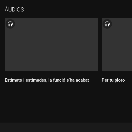
també la pel·lícula. Inge escrivia sobre desig, repressió i
ÀUDIOS
frustració sexual, però al teatre això era més verbal; al cinema,
amb William Holden i Kim Novak, es va tornar físic. La famosa
escena del ball és gairebé la traducció perfecta del que Inge
insinuava. La banda sonora la va escriure George Duning, un
compositor molt important del Hollywood clàssic. I com a
souvenir, "me'n vaig una estona de vacances"!
Estimats i estimades, la funció s'ha acabat
Per tu ploro
Durada:
Durada: