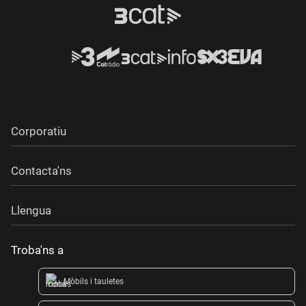
Corporatiu
Contacta'ns
Llengua
Troba'ns a
Mòbils i tauletes