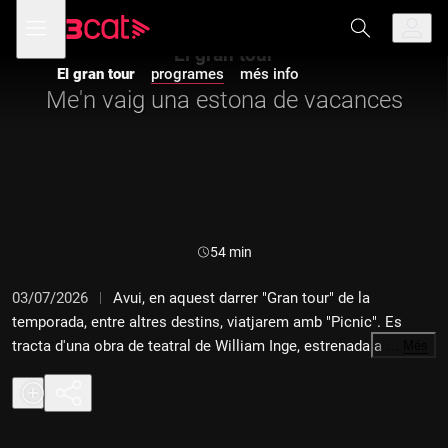
Anar
Anar
Obre
menú
a
al
de
la
contingut
El gran tour
navegació
navegació
El gran tour
programes
més info
principal
Me'n vaig una estona de vacances
Durada:
54 min
03/07/2026
Avui, en aquest darrer "Gran tour" de la
temporada, entre altres destins, viatjarem amb "Picnic". Es
tracta d'una obra de teatral de William Inge, estrenada a
…
Més
Broadway el 1953 i amb un èxit enorme: 477 representacions i
el Premi Pulitzer de drama aquell mateix any, quan també es
estrenar la pel·lícula. El més interessant és que el mateix
Joshua Logan, que havia dirigit l'obra a Broadway, va dirigir