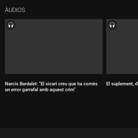
conèixer a les granges de marihuana de Califòrnia i es van
ÀUDIOS
retrobar casualment uns anys després a Catalunya.
Narcís Bardalet: "El sicari creu que ha comès
El suplement, 
un error garrafal amb aquest crim"
Durada:
Durada: