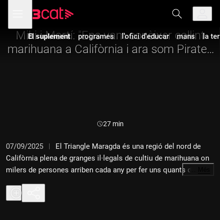
Anar
Anar
Obre
menú
a
al
de
la
contingut
navegació
navegació
Miki i Martí: "Ens vam conèixer collint
El suplement
programes
l'ofici d'educar
mans
la te
principal
marihuana a Califòrnia i ara som Pirates
del Cap de Creus"
Durada:
27 min
07/09/2025
El Triangle Maragda és una regió del nord de
Califòrnia plena de granges il·legals de cultiu de marihuana on
milers de persones arriben cada any per fer uns quants diners.
…
Més
Entre tota aquesta gent hi ha dos nois catalans que, fa uns
anys, van endinsar-se en algunes d'aquestes granges. Recollien
els cabdells de cànnabis i convivien amb terratinents armats a
canvi d'un bon grapat de calés. En Miki i en Martí es van