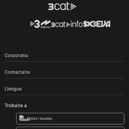
Corporatiu
Contacta'ns
Llengua
Troba'ns a
Mòbils i tauletes