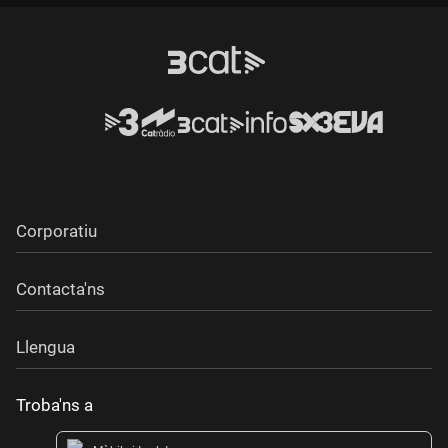
Durada:
Corporatiu
Contacta'ns
Llengua
Troba'ns a