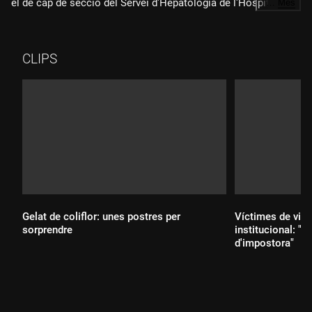
el de cap de secció del Servei d'Hepatologia de l'Hospital
…
Més
Clínic de Barcelona, president de l'Associació Espanyola
d'Hepatologia, president del Col·legi Oficial de Metges de
Barcelona... Acaba de presentar el llibre "L'art de curar", que
CLIPS
recull més de 100 articles que va publicar en el seu propi blog
des del 2021.
Gelat de coliflor: unes postres per
Víctimes de viol
sorprendre
institucional: "E
d'impostora"
Durada: