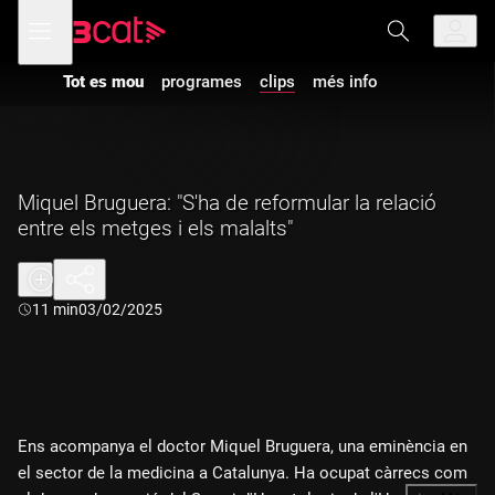
Anar
Anar
Obre
menú
a
al
de
la
contingut
navegació
navegació
Tot es mou
programes
clips
més info
principal
Miquel Bruguera: "S'ha de reformular la relació
entre els metges i els malalts"
Durada:
11 min
03/02/2025
Ens acompanya el doctor Miquel Bruguera, una eminència en
el sector de la medicina a Catalunya. Ha ocupat càrrecs com